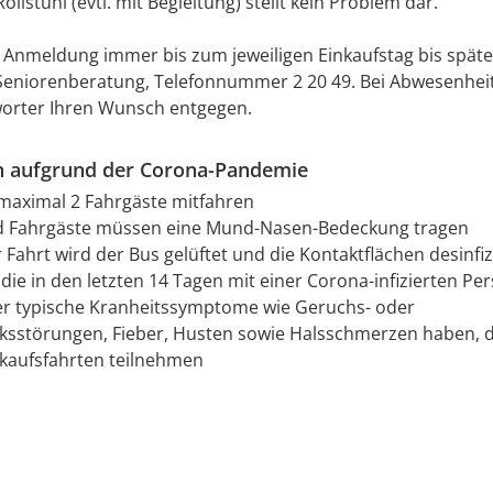
llstuhl (evtl. mit Begleitung) stellt kein Problem dar.
 Anmeldung immer bis zum jeweiligen Einkaufstag bis späte
 Seniorenberatung, Telefonnummer 2 20 49. Bei Abwesenhei
orter Ihren Wunsch entgegen.
n aufgrund der Corona-Pandemie
maximal 2 Fahrgäste mitfahren
d Fahrgäste müssen eine Mund-Nasen-Bedeckung tragen
 Fahrt wird der Bus gelüftet und die Kontaktflächen desinfiz
die in den letzten 14 Tagen mit einer Corona-infizierten Pe
er typische Kranheitssymptome wie Geruchs- oder
sstörungen, Fieber, Husten sowie Halsschmerzen haben, d
nkaufsfahrten teilnehmen