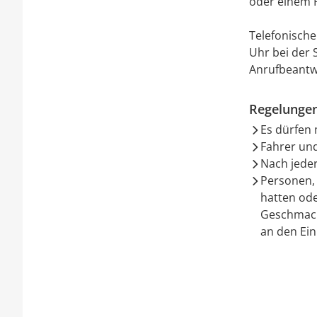
oder einem Ro
Telefonische
Uhr bei der
Anrufbeantw
Regelunge
Es dürfen 
Fahrer un
Nach jeder
Personen, 
hatten od
Geschmack
an den Ei