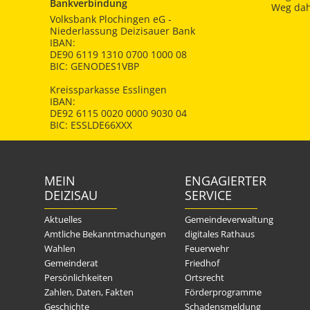
Bankverbindung
Weg dah
Volksbank Plochingen eG -
Niederlassung Deizisauer Bank
IBAN:
DE90 6119 1310 0700 1000 08
BIC: GENODES1VBP
Kreissparkasse Esslingen
IBAN:
DE92 6115 0020 0000 9030 04
BIC: ESSLDE66XXX
MEIN
ENGAGIERTER
DEIZISAU
SERVICE
Aktuelles
Gemeindeverwaltung
Amtliche Bekanntmachungen
digitales Rathaus
Wahlen
Feuerwehr
Gemeinderat
Friedhof
Persönlichkeiten
Ortsrecht
Zahlen, Daten, Fakten
Förderprogramme
Geschichte
Schadensmeldung