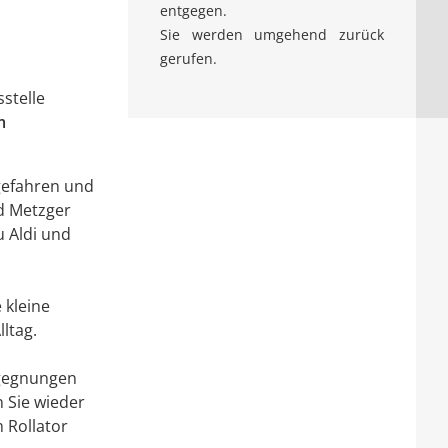
entgegen.
Sie werden umgehend zurück
gerufen.
stelle
m
gefahren und
nd Metzger
u Aldi und
 kleine
ltag.
egegnungen
 Sie wieder
 Rollator