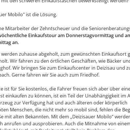
 mit den schweren Einkaufstaschen bewerkstelligt werden?
uer Mobilo" ist die Lösung.
e Mitarbeiter der Zehntscheuer und die Seniorenberatungs
wöchentliche Einkaufstour am Donnerstagvormittag
und a
ttag an.
te werden zuhause abgeholt, zum gewünschten Einkaufsort 
olt. Wir fahren zu den örtlichen Geschäften, wie Bäcker u
hof. Wir bringen Sie zum Einkaufscenter in Deizisau und z
tbach. Gerne fahren wir Sie auch zum Friedhof.
e ist für Sie kostenlos, die Fahrer freuen sich aber über eine
st einkaufen zu können, ist ein Teil der Unabhängigkeit im Al
rzeug zur Verfügung hat und auch älteren oder körperlich
ten Menschen, die nicht mehr so mobil sind, fehlen die B
ße mit alten Bekannten. Mit dem „Deizisauer Mobilo“ werden
ch anrufen und ausprobieren. Auch die Mitnahme von einem