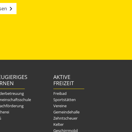
esen
UGIERIGES
AKTIVE
ERNEN
FREIZEIT
derbetreuung
Freibad
einschaftsschule
Sportstätten
achförderung
Vereine
herei
Gemeindehalle
S
Zehntscheuer
Kelter
Geschirrmobil