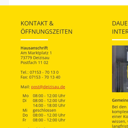
KONTAKT &
DAUE
ÖFFNUNGSZEITEN
INTE
Hausanschrift
Am Marktplatz 1
73779 Deizisau
Postfach 11 02
Tel.: 07153 - 70 13 0
Fax: 07153 - 70 13 40
Mail:
post@deizisau.de
Mo
08:00 - 12:00 Uhr
Gemeind
Di
08:00 - 12:00 Uhr
14:00 - 18:00 Uhr
Bei den 
Mi
geschlossen
komplex
Do
08:00 - 12.00 Uhr
einer K
Fr
08:00 - 12:00 Uhr
wissen,
langfris