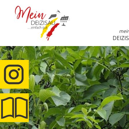
mei
DEIZI