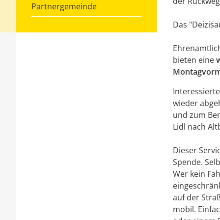
der Rückweg
Partnergemeinde
Das "Deizisa
Ehrenamtlich
bieten eine
Montagvormi
Interessier
wieder abgeh
und zum Berg
Lidl nach Al
Dieser Servic
Spende. Selb
Wer kein Fah
eingeschränk
auf der Stra
mobil. Einfa