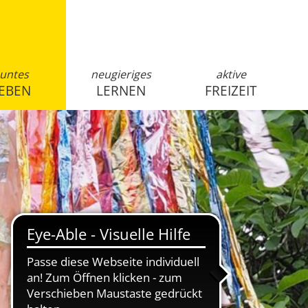
untes
neugieriges
aktive
EBEN
LERNEN
FREIZEIT
anmelden