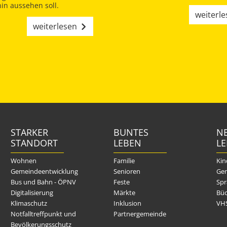
in aussehen soll.
weiterl
weiterlesen
STARKER
BUNTES
NE
STANDORT
LEBEN
L
Wohnen
Familie
Kin
Gemeindeentwicklung
Senioren
Gem
Bus und Bahn - ÖPNV
Feste
Spr
Digitalisierung
Märkte
Büc
Klimaschutz
Inklusion
VH
Notfalltreffpunkt und
Partnergemeinde
Bevölkerungsschutz