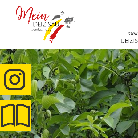
mei
DEIZI