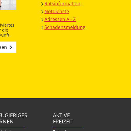
Ratsinformation
Notdienste
Adressen A - Z
viertes
Schadensmeldung
 die
unft.
esen
UGIERIGES
AKTIVE
ERNEN
FREIZEIT