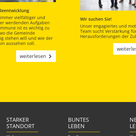
eentwicklung
immer vielfältiger und
Wir suchen Sie!
er werdenden Aufgaben
Unser engagiertes und moti
ommune ist es wichtig zu
Team sucht Verstärkung für
 wo die Gemeinde
Herausforderungen der Zuk
tig stehen will und wie der
in aussehen soll.
weiterl
weiterlesen
STARKER
BUNTES
NE
STANDORT
LEBEN
L