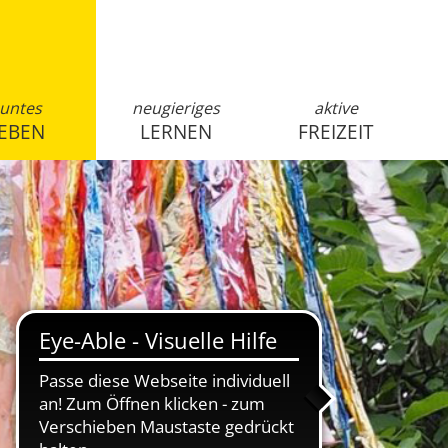
untes
neugieriges
aktive
EBEN
LERNEN
FREIZEIT
anmelden