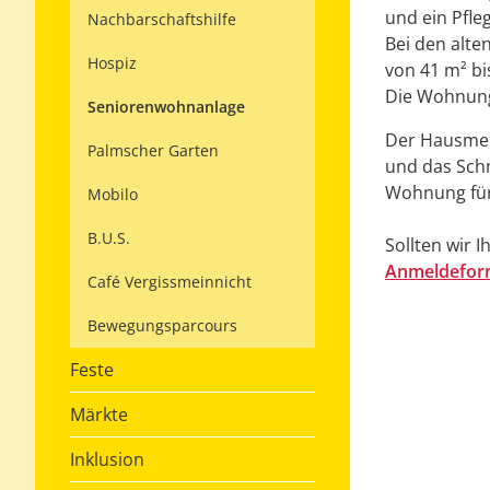
und ein Pfle
Nachbarschaftshilfe
Bei den alt
Hospiz
von 41 m² bi
Die Wohnunge
Seniorenwohnanlage
Der Hausmeis
Palmscher Garten
und das Schn
Wohnung für 
Mobilo
B.U.S.
Sollten wir 
Anmeldefor
Café Vergissmeinnicht
Bewegungsparcours
Feste
Märkte
Inklusion