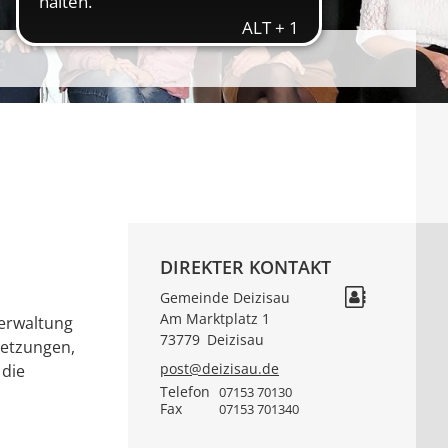
DIREKTER KONTAKT
Gemeinde Deizisau
Am Marktplatz 1
verwaltung
73779
Deizisau
setzungen,
post@deizisau.de
 die
Telefon
07153 70130
Fax
07153 701340