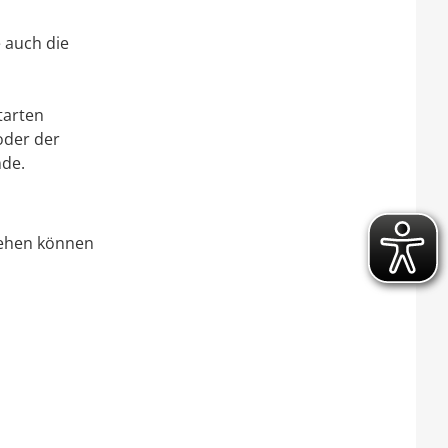
e auch die
tarten
oder der
nde.
sehen können