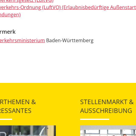
tverkehrsgesetz (LuftVG)
tverkehrs-Ordnung (LuftVO) (Erlaubnisbedürftige Außenstar
ndungen)
ermerk
erkehrsministerium
Baden-Württemberg
RTHEMEN &
STELLENMARKT &
RESSANTES
AUSSCHREIBUNG