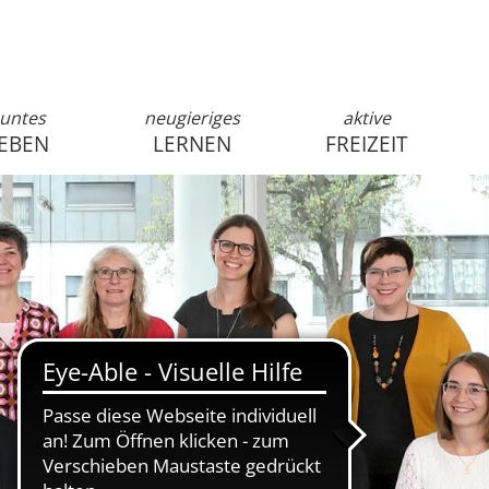
untes
neugieriges
aktive
EBEN
LERNEN
FREIZEIT
anmelden