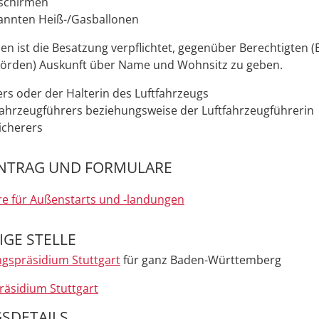
tschirmen
nnten Heiß-/Gasballonen
llen ist die Besatzung verpflichtet, gegenüber Berechtigten 
hörden)
Auskunft über Name und Wohnsitz
zu geben.
ers oder der Halterin des Luftfahrzeugs
fahrzeugführers beziehungsweise der Luftfahrzeugführerin
icherers
NTRAG UND FORMULARE
e für Außenstarts und -landungen
GE STELLE
gspräsidium Stuttgart
für ganz Baden-Württemberg
räsidium Stuttgart
SDETAILS