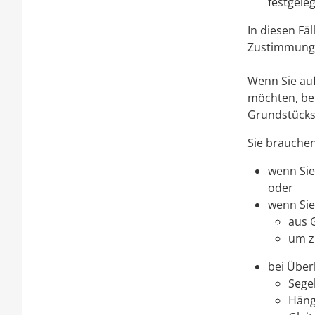
festgeleg
In diesen Fä
Zustimmung 
Wenn Sie au
möchten, be
Grundstücks
Sie brauchen
wenn Sie
oder
wenn Sie
aus 
um z
bei Über
Sege
Häng