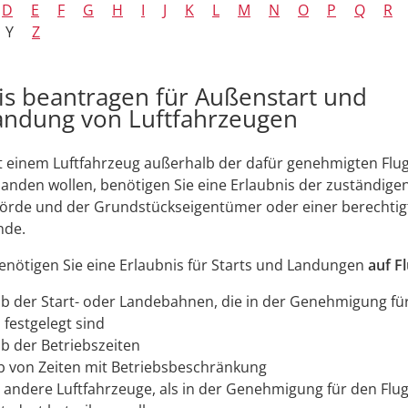
D
E
F
G
H
I
J
K
L
M
N
O
P
Q
R
Y
Z
is beantragen für Außenstart und
ndung von Luftfahrzeugen
 einem Luftfahrzeug außerhalb der dafür genehmigten Flug
landen wollen, benötigen Sie eine Erlaubnis der zuständige
hörde und
der Grundstückseigentümer oder einer berechti
nde.
nötigen Sie eine Erlaubnis für Starts und Landungen
auf F
b der Start- oder Landebahnen, die in der Genehmigung fü
 festgelegt sind
b der Betriebszeiten
b von Zeiten mit Betriebsbeschränkung
 andere Luftfahrzeuge, als in der Genehmigung für den Flug