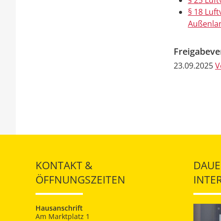
§ 25 Luf
§ 18 Luf
Außenla
Freigabev
23.09.2025
V
KONTAKT &
DAUE
ÖFFNUNGSZEITEN
INTE
Hausanschrift
Am Marktplatz 1