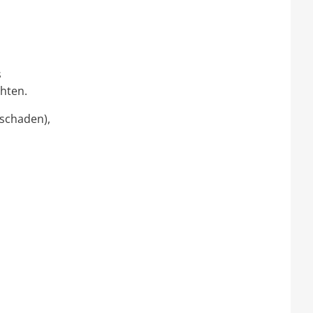
s
hten.
schaden),