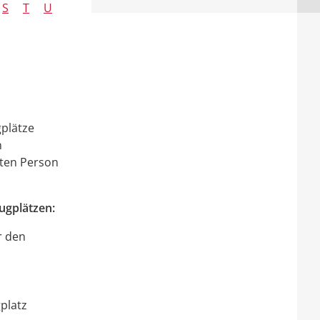
S
T
U
plätze
n
gten Person
lugplätzen:
r den
platz