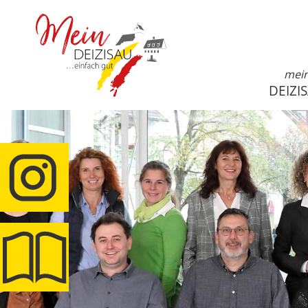
mei
DEIZI