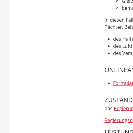
Glei
bema
In diesen Fä
Pächter, Be
des Halt
des Luft
des Vers
ONLINEA
Formular
ZUSTÄNDI
das
Regierun
Regierungsp
LEISTUNG