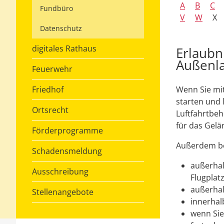
A
B
C
Fundbüro
V
W
X
Datenschutz
digitales Rathaus
Erlaubn
Außenla
Feuerwehr
Friedhof
Wenn Sie mit
starten und 
Ortsrecht
Luftfahrtbe
für das Gelä
Förderprogramme
Außerdem be
Schadensmeldung
außerhal
Ausschreibung
Flugplatz
außerhal
Stellenangebote
innerhal
wenn Sie