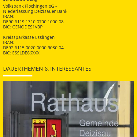
Volksbank Plochingen eG -
Niederlassung Deizisauer Bank
IBAN:
DE90 6119 1310 0700 1000 08
BIC: GENODES1VBP
Kreissparkasse Esslingen
IBAN:
DE92 6115 0020 0000 9030 04
BIC: ESSLDE66XXX
DAUERTHEMEN & INTERESSANTES