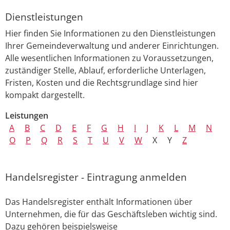
Dienstleistungen
Hier finden Sie Informationen zu den Dienstleistungen
Ihrer Gemeindeverwaltung und anderer Einrichtungen.
Alle wesentlichen Informationen zu Voraussetzungen,
zuständiger Stelle, Ablauf, erforderliche Unterlagen,
Fristen, Kosten und die Rechtsgrundlage sind hier
kompakt dargestellt.
Leistungen
A
B
C
D
E
F
G
H
I
J
K
L
M
N
O
P
Q
R
S
T
U
V
W
X
Y
Z
Handelsregister - Eintragung anmelden
Das Handelsregister enthält Informationen über
Unternehmen, die für das Geschäftsleben wichtig sind.
Dazu gehören beispielsweise