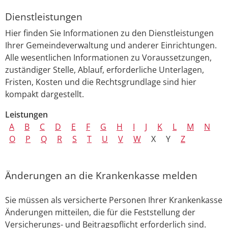
Dienstleistungen
Hier finden Sie Informationen zu den Dienstleistungen
Ihrer Gemeindeverwaltung und anderer Einrichtungen.
Alle wesentlichen Informationen zu Voraussetzungen,
zuständiger Stelle, Ablauf, erforderliche Unterlagen,
Fristen, Kosten und die Rechtsgrundlage sind hier
kompakt dargestellt.
Leistungen
A
B
C
D
E
F
G
H
I
J
K
L
M
N
O
P
Q
R
S
T
U
V
W
X
Y
Z
Änderungen an die Krankenkasse melden
Sie müssen als versicherte Personen Ihrer Krankenkasse
Änderungen mitteilen, die für die Feststellung der
Versicherungs- und Beitragspflicht erforderlich sind.