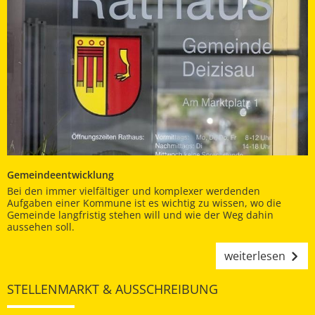
Gemeindeentwicklung
Bei den immer vielfältiger und komplexer werdenden
Aufgaben einer Kommune ist es wichtig zu wissen, wo die
Gemeinde langfristig stehen will und wie der Weg dahin
aussehen soll.
weiterlesen
STELLENMARKT & AUSSCHREIBUNG