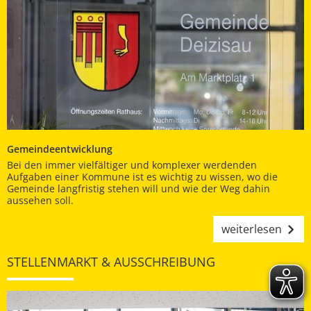
Gemeindeentwicklung
Bei den immer vielfältiger und komplexer werdenden
Aufgaben einer Kommune ist es wichtig zu wissen, wo die
Gemeinde langfristig stehen will und wie der Weg dahin
aussehen soll.
weiterlesen
STELLENMARKT & AUSSCHREIBUNG