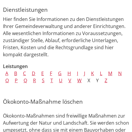
Dienstleistungen
Hier finden Sie Informationen zu den Dienstleistungen
Ihrer Gemeindeverwaltung und anderer Einrichtungen.
Alle wesentlichen Informationen zu Voraussetzungen,
zuständiger Stelle, Ablauf, erforderliche Unterlagen,
Fristen, Kosten und die Rechtsgrundlage sind hier
kompakt dargestellt.
Leistungen
A
B
C
D
E
F
G
H
I
J
K
L
M
N
O
P
Q
R
S
T
U
V
W
X
Y
Z
Ökokonto-Maßnahme löschen
Ökokonto-Maßnahmen sind freiwillige Maßnahmen zur
Aufwertung der Natur und Landschaft. Sie werden schon
umgesetzt, ohne dass sie mit einem Bauvorhaben oder