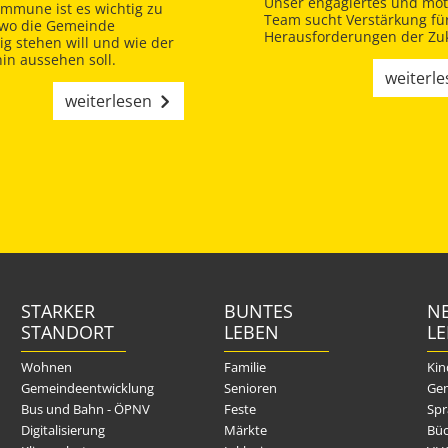
Unser engagiertes und moti
ommune ist es wichtig zu
Team sucht Verstärkung für
 wo die Gemeinde
Herausforderungen der Zuk
tig stehen will und wie der
in aussehen soll.
weiterl
weiterlesen
STARKER
BUNTES
NE
STANDORT
LEBEN
L
Wohnen
Familie
Kin
Gemeindeentwicklung
Senioren
Gem
Bus und Bahn - ÖPNV
Feste
Spr
Digitalisierung
Märkte
Büc