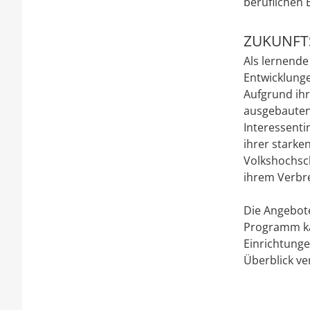
beruflichen 
ZUKUNFT
Als lernende
Entwicklung
Aufgrund ihr
ausgebauten
Interessent
ihrer starke
Volkshochsch
ihrem Verbre
Die Angebote
Programm ka
Einrichtung
Überblick ve