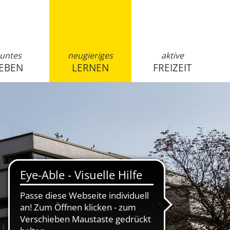
untes
neugieriges
aktive
EBEN
LERNEN
FREIZEIT
anmelden