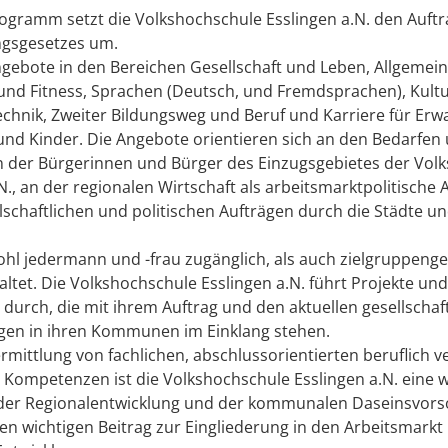
ogramm setzt die Volkshochschule Esslingen a.N. den Auftr
ngsgesetzes um.
gebote in den Bereichen Gesellschaft und Leben, Allgemein
und Fitness, Sprachen (Deutsch, und Fremdsprachen), Kult
echnik, Zweiter Bildungsweg und Beruf und Karriere für Erw
und Kinder. Die Angebote orientieren sich an den Bedarfen
n der Bürgerinnen und Bürger des Einzugsgebietes der Vol
 N., an der regionalen Wirtschaft als arbeitsmarktpolitische
lschaftlichen und politischen Aufträgen durch die Städte u
ohl jedermann und -frau zugänglich, als auch zielgruppenge
altet. Die Volkshochschule Esslingen a.N. führt Projekte und
rch, die mit ihrem Auftrag und den aktuellen gesellschaf
ngen in ihren Kommunen im Einklang stehen.
rmittlung von fachlichen, abschlussorientierten beruflich 
 Kompetenzen ist die Volkshochschule Esslingen a.N. eine w
 der Regionalentwicklung und der kommunalen Daseinsvor
inen wichtigen Beitrag zur Eingliederung in den Arbeitsmarkt