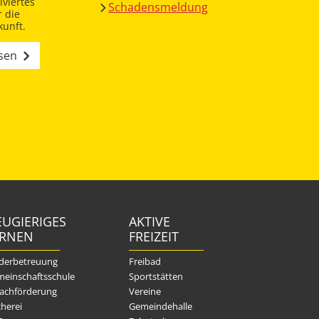
viertes
Schadensmeldung
 die
unft.
esen
UGIERIGES
AKTIVE
ERNEN
FREIZEIT
derbetreuung
Freibad
einschaftsschule
Sportstätten
achförderung
Vereine
herei
Gemeindehalle