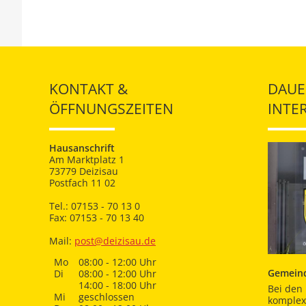
KONTAKT &
DAUE
ÖFFNUNGSZEITEN
INTE
Hausanschrift
Am Marktplatz 1
73779 Deizisau
Postfach 11 02
Tel.: 07153 - 70 13 0
Fax: 07153 - 70 13 40
Mail:
post@deizisau.de
Mo
08:00 - 12:00 Uhr
Gemeind
Di
08:00 - 12:00 Uhr
14:00 - 18:00 Uhr
Bei den 
Mi
geschlossen
komplex