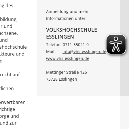
ag des
Anmeldung und mehr
Informationen unter:
bildung,
ur und
VOLKSHOCHSCHULE
achsene,
ESSLINGEN
 und
Telefon: 0711-55021-0
kshochschule
Mail:
info@vhs-esslingen.de
 Akteure und
www.vhs-esslingen.de
nd
Mettinger Straße 125
recht auf
73728 Esslingen
tlichen
verwertbaren
ichtige
sorge und
 und zur