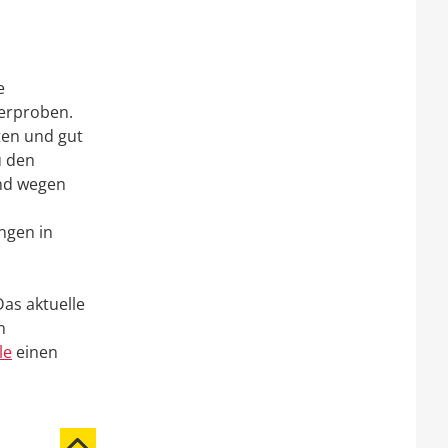
e
erproben.
ten und gut
u den
und wegen
ngen in
as aktuelle
n
le
einen