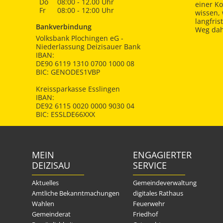
Do
08:00 - 12.00 Uhr
einer K
Fr
08:00 - 12:00 Uhr
wissen,
langfris
Bankverbindung
Weg dah
Volksbank Plochingen eG -
Niederlassung Deizisauer Bank
IBAN:
DE90 6119 1310 0700 1000 08
BIC: GENODES1VBP
Kreissparkasse Esslingen
IBAN:
DE92 6115 0020 0000 9030 04
BIC: ESSLDE66XXX
MEIN
ENGAGIERTER
DEIZISAU
SERVICE
Aktuelles
Gemeindeverwaltung
Amtliche Bekanntmachungen
digitales Rathaus
Wahlen
Feuerwehr
Gemeinderat
Friedhof