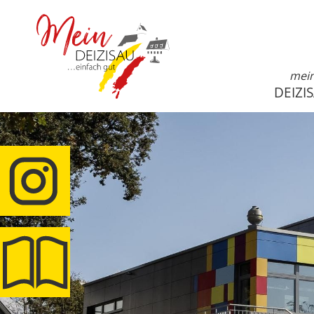
mei
DEIZI