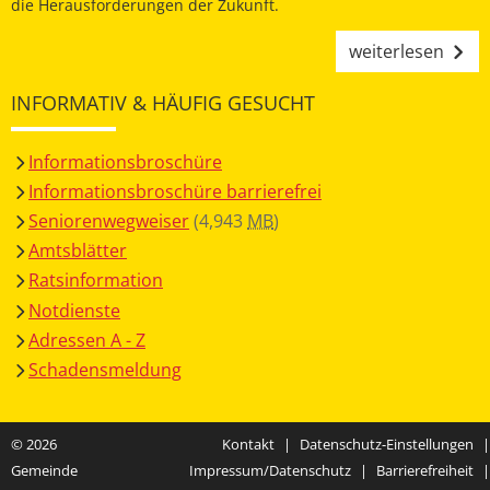
die Herausforderungen der Zukunft.
weiterlesen
INFORMATIV & HÄUFIG GESUCHT
Informationsbroschüre
Informationsbroschüre barrierefrei
Seniorenwegweiser
(4,943
MB
)
Amtsblätter
Ratsinformation
Notdienste
Adressen A - Z
Schadensmeldung
© 2026
Kontakt
|
Datenschutz-Einstellungen
|
Gemeinde
Impressum/Datenschutz
|
Barrierefreiheit
|