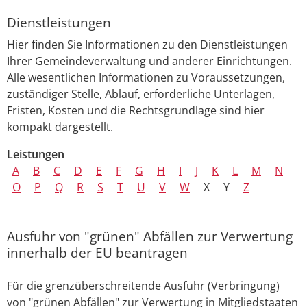
Dienstleistungen
Hier finden Sie Informationen zu den Dienstleistungen
Ihrer Gemeindeverwaltung und anderer Einrichtungen.
Alle wesentlichen Informationen zu Voraussetzungen,
zuständiger Stelle, Ablauf, erforderliche Unterlagen,
Fristen, Kosten und die Rechtsgrundlage sind hier
kompakt dargestellt.
Leistungen
A
B
C
D
E
F
G
H
I
J
K
L
M
N
O
P
Q
R
S
T
U
V
W
X
Y
Z
Ausfuhr von "grünen" Abfällen zur Verwertung
innerhalb der EU beantragen
Für die grenzüberschreitende Ausfuhr (Verbringung)
von "grünen Abfällen" zur Verwertung in Mitgliedstaaten