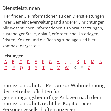
Dienstleistungen
Hier finden Sie Informationen zu den Dienstleistungen
Ihrer Gemeindeverwaltung und anderer Einrichtungen.
Alle wesentlichen Informationen zu Voraussetzungen,
zuständiger Stelle, Ablauf, erforderliche Unterlagen,
Fristen, Kosten und die Rechtsgrundlage sind hier
kompakt dargestellt.
Leistungen
A
B
C
D
E
F
G
H
I
J
K
L
M
N
O
P
Q
R
S
T
U
V
W
X
Y
Z
Immissionsschutz - Person zur Wahrnehmung
der Betreiberpflichten für
genehmigungsbedürftige Anlagen nach dem
Immissionsschutzrecht bei Kapital- oder
Personengesellschaften anzeigen