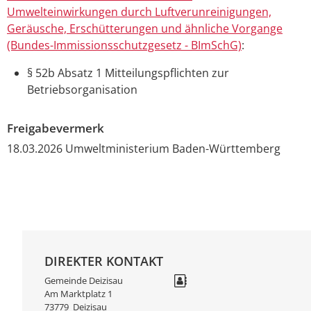
Umwelteinwirkungen durch Luftverunreinigungen,
Geräusche, Erschütterungen und ähnliche Vorgange
(Bundes-Immissionsschutzgesetz - BImSchG)
:
§ 52b Absatz 1 Mitteilungspflichten zur
Betriebsorganisation
Freigabevermerk
18.03.2026
Umweltministerium Baden-Württemberg
DIREKTER KONTAKT
Gemeinde Deizisau
Am Marktplatz 1
73779
Deizisau