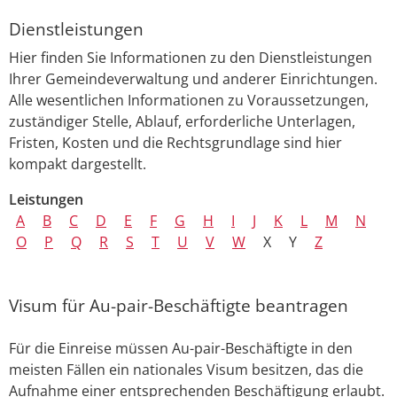
Dienstleistungen
Hier finden Sie Informationen zu den Dienstleistungen
Ihrer Gemeindeverwaltung und anderer Einrichtungen.
Alle wesentlichen Informationen zu Voraussetzungen,
zuständiger Stelle, Ablauf, erforderliche Unterlagen,
Fristen, Kosten und die Rechtsgrundlage sind hier
kompakt dargestellt.
Leistungen
A
B
C
D
E
F
G
H
I
J
K
L
M
N
O
P
Q
R
S
T
U
V
W
X
Y
Z
Visum für Au-pair-Beschäftigte beantragen
Für die Einreise müssen Au-pair-Beschäftigte in den
meisten Fällen ein nationales Visum besitzen, das die
Aufnahme einer entsprechenden Beschäftigung erlaubt.