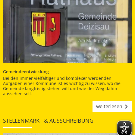
Gemeindeentwicklung
Bei den immer vielfältiger und komplexer werdenden
Aufgaben einer Kommune ist es wichtig zu wissen, wo die
Gemeinde langfristig stehen will und wie der Weg dahin
aussehen soll.
weiterlesen
STELLENMARKT & AUSSCHREIBUNG