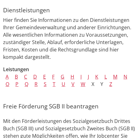
Dienstleistungen
Hier finden Sie Informationen zu den Dienstleistungen
Ihrer Gemeindeverwaltung und anderer Einrichtungen.
Alle wesentlichen Informationen zu Voraussetzungen,
zuständiger Stelle, Ablauf, erforderliche Unterlagen,
Fristen, Kosten und die Rechtsgrundlage sind hier
kompakt dargestellt.
Leistungen
A
B
C
D
E
F
G
H
I
J
K
L
M
N
O
P
Q
R
S
T
U
V
W
X
Y
Z
Freie Förderung SGB II beantragen
Mit den Förderleistungen des Sozialgesetzbuch Drittes
Buch (SGB III) und Sozialgesetzbuch Zweites Buch (SGB II)
stehen gute Möglichkeiten offen, wie Ihr Jobcenter Sie