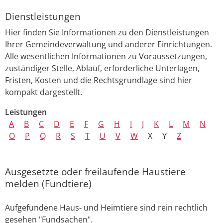
Dienstleistungen
Hier finden Sie Informationen zu den Dienstleistungen
Ihrer Gemeindeverwaltung und anderer Einrichtungen.
Alle wesentlichen Informationen zu Voraussetzungen,
zuständiger Stelle, Ablauf, erforderliche Unterlagen,
Fristen, Kosten und die Rechtsgrundlage sind hier
kompakt dargestellt.
Leistungen
A
B
C
D
E
F
G
H
I
J
K
L
M
N
O
P
Q
R
S
T
U
V
W
X
Y
Z
Ausgesetzte oder freilaufende Haustiere
melden (Fundtiere)
Aufgefundene Haus- und Heimtiere sind rein rechtlich
gesehen "Fundsachen".