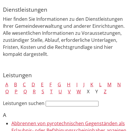
Dienstleistungen
Hier finden Sie Informationen zu den Dienstleistungen
Ihrer Gemeindeverwaltung und anderer Einrichtungen.
Alle wesentlichen Informationen zu Voraussetzungen,
zuständiger Stelle, Ablauf, erforderliche Unterlagen,
Fristen, Kosten und die Rechtsgrundlage sind hier
kompakt dargestellt.
Leistungen
A
B
C
D
E
F
G
H
I
J
K
L
M
N
O
P
Q
R
S
T
U
V
W
X
Y
Z
Leistungen suchen
A
Abbrennen von pyrotechnischen Gegenständen als
Erlaubnis- oder Befähigungsscheininhaber anzeigen