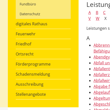
Leistun
Fundbüro
A
B
C
Datenschutz
V
W
X
digitales Rathaus
Leistungen 
Feuerwehr
A
Friedhof
Abbrenne
Befähigu
Ortsrecht
Abendgy
Abfall u
Förderprogramme
Abfalle
Schadensmeldung
Abfalle
Abfallwir
Ausschreibung
Abgabe f
Abgelauf
Stellenangebote
Abgeltun
Abgeschl