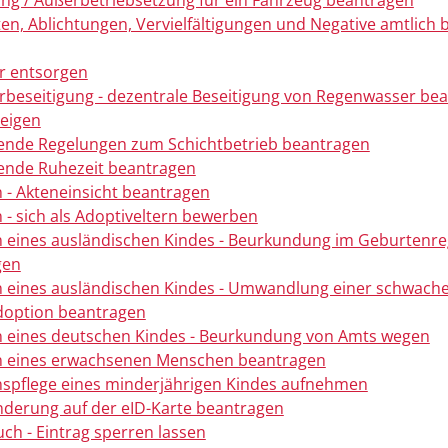
g / Außerbetriebsetzung für ein Fahrzeug beantragen
ten, Ablichtungen, Vervielfältigungen und Negative amtlich
r entsorgen
beseitigung - dezentrale Beseitigung von Regenwasser be
eigen
ende Regelungen zum Schichtbetrieb beantragen
ende Ruhezeit beantragen
 - Akteneinsicht beantragen
 - sich als Adoptiveltern bewerben
 eines ausländischen Kindes - Beurkundung im Geburtenre
gen
 eines ausländischen Kindes - Umwandlung einer schwache
doption beantragen
 eines deutschen Kindes - Beurkundung von Amts wegen
n eines erwachsenen Menschen beantragen
spflege eines minderjährigen Kindes aufnehmen
derung auf der eID-Karte beantragen
ch - Eintrag sperren lassen