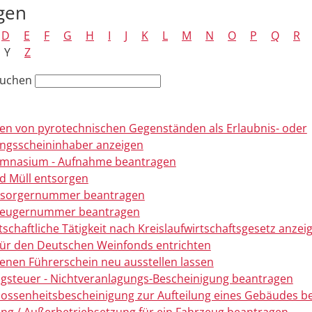
gen
D
E
F
G
H
I
J
K
L
M
N
O
P
Q
R
Y
Z
suchen
n von pyrotechnischen Gegenständen als Erlaubnis- oder
ngsscheininhaber anzeigen
mnasium - Aufnahme beantragen
nd Müll entsorgen
ntsorgernummer beantragen
rzeugernummer beantragen
tschaftliche Tätigkeit nach Kreislaufwirtschaftsgesetz anzei
ür den Deutschen Weinfonds entrichten
enen Führerschein neu ausstellen lassen
gsteuer - Nichtveranlagungs-Bescheinigung beantragen
ossenheitsbescheinigung zur Aufteilung eines Gebäudes b