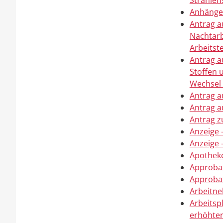
Strahlen
Anhänger
Antrag a
Nachtarb
Arbeits
Antrag a
Stoffen
Wechsel 
Antrag a
Antrag a
Antrag z
Anzeige 
Anzeige 
Apotheke
Approbat
Approbat
Arbeitn
Arbeitsp
erhöhte