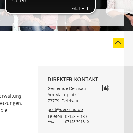
DIREKTER KONTAKT
Gemeinde Deizisau
Am Marktplatz 1
verwaltung
73779
Deizisau
setzungen,
post@deizisau.de
 die
Telefon
07153 70130
Fax
07153 701340