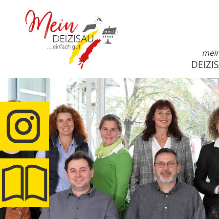
mei
DEIZI