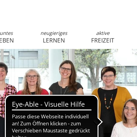
untes
neugieriges
aktive
EBEN
LERNEN
FREIZEIT
anmelden