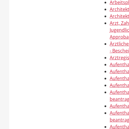
Arbeitsp
Architek
Architek
Arzt, Za
Jugendli
Approba
Ärztlich
- Besche
Arztregi
Aufentha
Aufentha
Aufentha
Aufentha
Aufentha
beantra
Aufentha
Aufentha
beantra
Aufentha