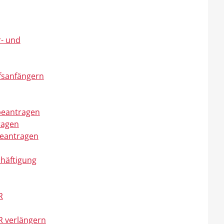
r- und
fsanfängern
 beantragen
ragen
beantragen
chäftigung
R
R verlängern