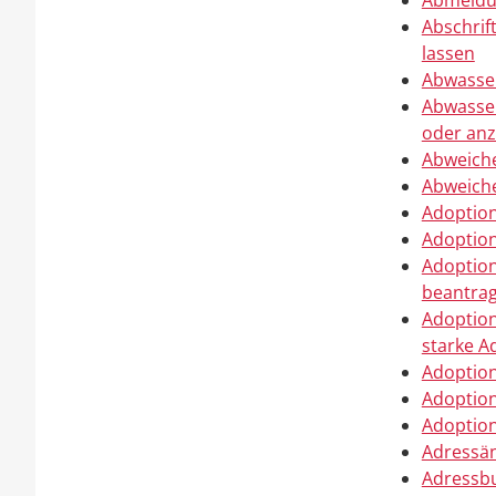
Abmeldun
Abschrif
lassen
Abwasse
Abwasser
oder anz
Abweich
Abweich
Adoption
Adoption
Adoption
beantra
Adoption
starke A
Adoption
Adoptio
Adoption
Adressän
Adressbu