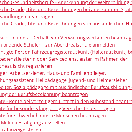
che Gesundheitsberufe - Anerkennung der Weiterbildung 
che Grade, Titel und Bezeichnungen bei anerkannten Späta
andlungen beantragen
che Grade, Titel und Bezeichnungen von ausländischen H
sicht in und außerhalb von Verwaltungsverfahren beantra
n bildende Schulen - zur Abendrealschule anmelden
chtigte Person Fahrzeugregisterauskunft (Halterauskunft) 
icedienstleisterin oder Servicedienstleister im Rahmen der
heaufsicht registrieren
eger, Arbeitserzieher, Haus- und Familienpfleger,
ehungsassistent, Heilpädagoge, Jugend- und Heimerzieher,
beiter, Sozialpädagoge mit ausländischer Berufsausbildung 
ung der Berufsbezeichnung beantragen
nte - Rente bei vorzeitigem Eintritt in den Ruhestand beant
nte für besonders langjährig Versicherte beantragen
nte für schwerbehinderte Menschen beantragen
 Meldebestätigung ausstellen
trafanzeige stellen