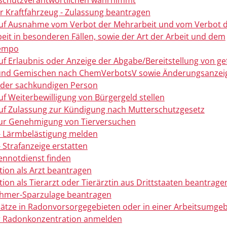
schutzverantwortlichen wahrnimmt
 Kraftfahrzeug - Zulassung beantragen
uf Ausnahme vom Verbot der Mehrarbeit und vom Verbot 
eit in besonderen Fällen, sowie der Art der Arbeit und dem
tempo
uf Erlaubnis oder Anzeige der Abgabe/Bereitstellung von ge
 und Gemischen nach ChemVerbotsV sowie Änderungsanzei
der sachkundigen Person
uf Weiterbewilligung von Bürgergeld stellen
uf Zulassung zur Kündigung nach Mutterschutzgesetz
ur Genehmigung von Tierversuchen
- Lärmbelästigung melden
- Strafanzeige erstatten
nnotdienst finden
ion als Arzt beantragen
ion als Tierarzt oder Tierärztin aus Drittstaaten beantrage
ehmer-Sparzulage beantragen
lätze in Radonvorsorgegebieten oder in einer Arbeitsumge
r Radonkonzentration anmelden