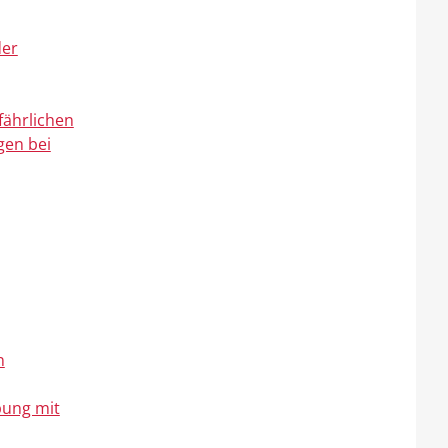
der
fährlichen
gen bei
n
bung mit