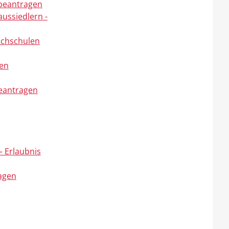
beantragen
ussiedlern -
ochschulen
gen
beantragen
– Erlaubnis
ragen