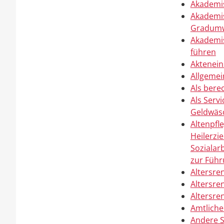
Akademis
Akademis
Gradumw
Akademis
führen
Aktenein
Allgemei
Als bere
Als Serv
Geldwäsc
Altenpfl
Heilerzi
Sozialar
zur Führ
Altersre
Altersre
Altersre
Amtliche
Andere S