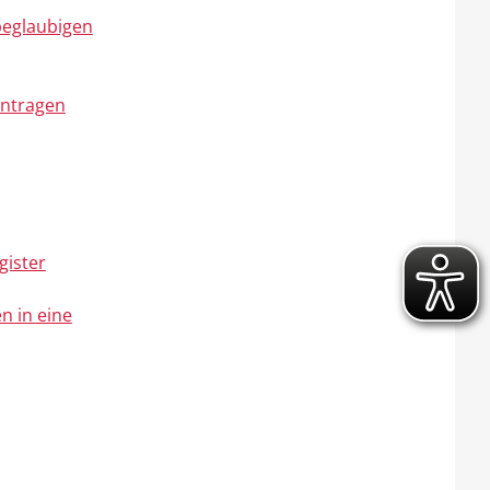
 beglaubigen
antragen
gister
n in eine