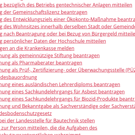
 bezüglich des Betriebs gentechnischer Anlagen mitteilen
 der Gemeinschaftslizenz beantragen
 des Entwicklungsziels einer Ökokonto-Maßnahme beantr
 des Wohnsitzes innerhalb derselben Stadt oder Gemein
 nach Beantragung oder bei Bezug von Bürgergeld mitteil
 persönlicher Daten der Hochschule mitteilen
gen an die Krankenkasse melden
ung als gemeinnützige Stiftung beantragen
nung als Pharmaberater beantragen
ung als Prüf-, Zertifizierung- oder Überwachungsstelle (PÜZ
ndesbauordnung
ung eines ausländischen Lehrerdiploms beantragen
ung eines Sachkundelehrgangs für Asbest beantragen
ung eines Sachkundelehrgangs für Biozid-Produkte beant
ung und Bekanntgabe als Sachverständige oder Sachverst
ndesbodenschutzgesetz
bei der Landesstelle für Bautechnik stellen
zur Person mitteilen, die die Aufgaben des