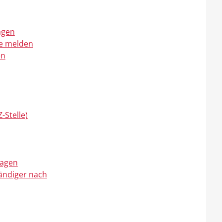
agen
de melden
en
-Stelle)
ragen
ändiger nach