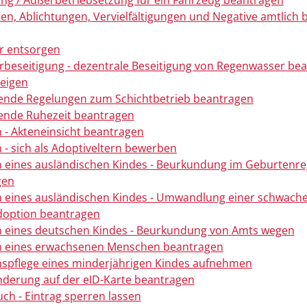
g / Außerbetriebsetzung für ein Fahrzeug beantragen
ten, Ablichtungen, Vervielfältigungen und Negative amtlich
r entsorgen
beseitigung - dezentrale Beseitigung von Regenwasser be
eigen
ende Regelungen zum Schichtbetrieb beantragen
ende Ruhezeit beantragen
 - Akteneinsicht beantragen
 - sich als Adoptiveltern bewerben
 eines ausländischen Kindes - Beurkundung im Geburtenre
gen
 eines ausländischen Kindes - Umwandlung einer schwache
doption beantragen
 eines deutschen Kindes - Beurkundung von Amts wegen
n eines erwachsenen Menschen beantragen
spflege eines minderjährigen Kindes aufnehmen
derung auf der eID-Karte beantragen
ch - Eintrag sperren lassen