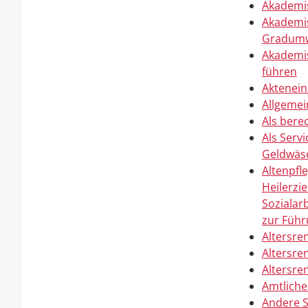
Akademis
Akademis
Gradumw
Akademis
führen
Aktenein
Allgemei
Als bere
Als Serv
Geldwäsc
Altenpfl
Heilerzi
Sozialar
zur Führ
Altersre
Altersre
Altersre
Amtliche
Andere S