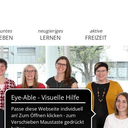
untes
neugieriges
aktive
EBEN
LERNEN
FREIZEIT
anmelden