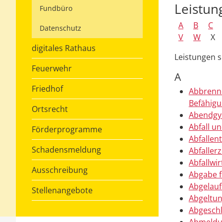
Leistun
Fundbüro
A
B
C
Datenschutz
V
W
X
digitales Rathaus
Leistungen 
Feuerwehr
A
Friedhof
Abbrenne
Befähigu
Ortsrecht
Abendgy
Abfall u
Förderprogramme
Abfalle
Schadensmeldung
Abfalle
Abfallwir
Ausschreibung
Abgabe f
Abgelauf
Stellenangebote
Abgeltun
Abgeschl