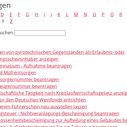
gen
D
E
F
G
H
I
J
K
L
M
N
O
P
Q
R
Y
Z
suchen
n von pyrotechnischen Gegenständen als Erlaubnis- oder
ngsscheininhaber anzeigen
mnasium - Aufnahme beantragen
nd Müll entsorgen
ntsorgernummer beantragen
rzeugernummer beantragen
tschaftliche Tätigkeit nach Kreislaufwirtschaftsgesetz anzei
ür den Deutschen Weinfonds entrichten
enen Führerschein neu ausstellen lassen
gsteuer - Nichtveranlagungs-Bescheinigung beantragen
ossenheitsbescheinigung zur Aufteilung eines Gebäudes b