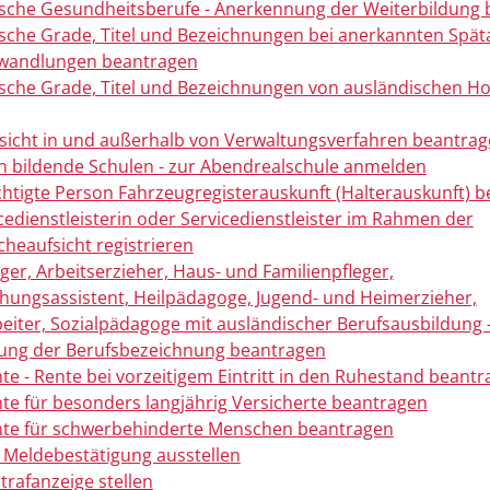
che Gesundheitsberufe - Anerkennung der Weiterbildung 
che Grade, Titel und Bezeichnungen bei anerkannten Späta
andlungen beantragen
che Grade, Titel und Bezeichnungen von ausländischen H
sicht in und außerhalb von Verwaltungsverfahren beantra
n bildende Schulen - zur Abendrealschule anmelden
chtigte Person Fahrzeugregisterauskunft (Halterauskunft) 
icedienstleisterin oder Servicedienstleister im Rahmen der
heaufsicht registrieren
eger, Arbeitserzieher, Haus- und Familienpfleger,
ehungsassistent, Heilpädagoge, Jugend- und Heimerzieher,
beiter, Sozialpädagoge mit ausländischer Berufsausbildung 
ung der Berufsbezeichnung beantragen
nte - Rente bei vorzeitigem Eintritt in den Ruhestand beant
nte für besonders langjährig Versicherte beantragen
nte für schwerbehinderte Menschen beantragen
 Meldebestätigung ausstellen
trafanzeige stellen