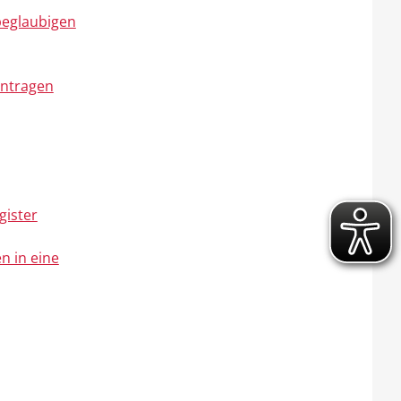
 beglaubigen
antragen
gister
n in eine