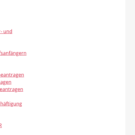
r- und
fsanfängern
 beantragen
ragen
beantragen
chäftigung
R