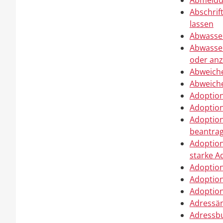
Abmeldun
Abschrif
lassen
Abwasse
Abwasser
oder anz
Abweich
Abweich
Adoption
Adoption
Adoption
beantra
Adoption
starke A
Adoption
Adoptio
Adoption
Adressän
Adressbu