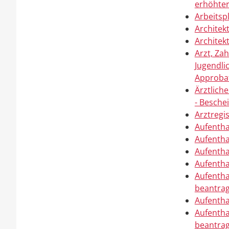
erhöhte
Arbeitsp
Architek
Architek
Arzt, Za
Jugendli
Approba
Ärztlich
- Besche
Arztregi
Aufentha
Aufentha
Aufentha
Aufentha
Aufentha
beantra
Aufentha
Aufentha
beantra