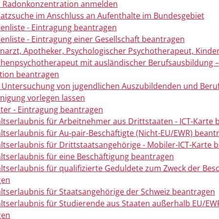
r Radonkonzentration anmelden
latzsuche im Anschluss an Aufenthalte im Bundesgebiet
tenliste - Eintragung beantragen
tenliste - Eintragung einer Gesellschaft beantragen
hnarzt, Apotheker, Psychologischer Psychotherapeut, Kinde
chenpsychotherapeut mit ausländischer Berufsausbildung –
tion beantragen
e Untersuchung von jugendlichen Auszubildenden und Beru
inigung vorlegen lassen
ster - Eintragung beantragen
ltserlaubnis für Arbeitnehmer aus Drittstaaten - ICT-Karte
ltserlaubnis für Au-pair-Beschäftigte (Nicht-EU/EWR) beant
ltserlaubnis für Drittstaatsangehörige - Mobiler-ICT-Karte 
ltserlaubnis für eine Beschäftigung beantragen
ltserlaubnis für qualifizierte Geduldete zum Zweck der Bes
gen
ltserlaubnis für Staatsangehörige der Schweiz beantragen
ltserlaubnis für Studierende aus Staaten außerhalb EU/EW
gen