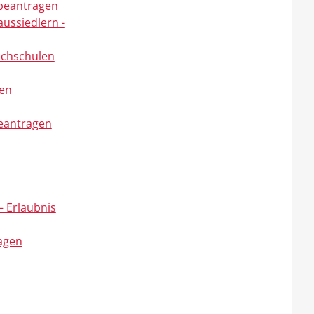
beantragen
ussiedlern -
ochschulen
gen
beantragen
– Erlaubnis
ragen