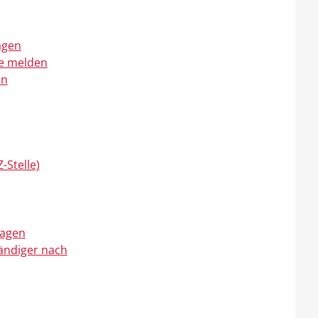
agen
de melden
en
-Stelle)
ragen
ändiger nach