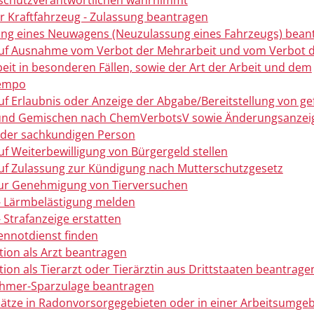
schutzverantwortlichen wahrnimmt
 Kraftfahrzeug - Zulassung beantragen
g eines Neuwagens (Neuzulassung eines Fahrzeugs) bean
uf Ausnahme vom Verbot der Mehrarbeit und vom Verbot 
eit in besonderen Fällen, sowie der Art der Arbeit und dem
tempo
uf Erlaubnis oder Anzeige der Abgabe/Bereitstellung von ge
 und Gemischen nach ChemVerbotsV sowie Änderungsanzei
der sachkundigen Person
uf Weiterbewilligung von Bürgergeld stellen
uf Zulassung zur Kündigung nach Mutterschutzgesetz
ur Genehmigung von Tierversuchen
- Lärmbelästigung melden
- Strafanzeige erstatten
nnotdienst finden
ion als Arzt beantragen
ion als Tierarzt oder Tierärztin aus Drittstaaten beantrage
ehmer-Sparzulage beantragen
lätze in Radonvorsorgegebieten oder in einer Arbeitsumge