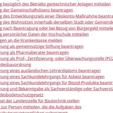
 bezüglich des Betriebs gentechnischer Anlagen mitteilen
 der Gemeinschaftslizenz beantragen
 des Entwicklungsziels einer Ökokonto-Maßnahme beantr
 des Wohnsitzes innerhalb derselben Stadt oder Gemein
 nach Beantragung oder bei Bezug von Bürgergeld mitteil
 persönlicher Daten der Hochschule mitteilen
gen an die Krankenkasse melden
ung als gemeinnützige Stiftung beantragen
nung als Pharmaberater beantragen
ung als Prüf-, Zertifizierung- oder Überwachungsstelle (PÜZ
ndesbauordnung
ung eines ausländischen Lehrerdiploms beantragen
ung eines Sachkundelehrgangs für Asbest beantragen
ung eines Sachkundelehrgangs für Biozid-Produkte beant
ung und Bekanntgabe als Sachverständige oder Sachverst
ndesbodenschutzgesetz
bei der Landesstelle für Bautechnik stellen
zur Person mitteilen, die die Aufgaben des