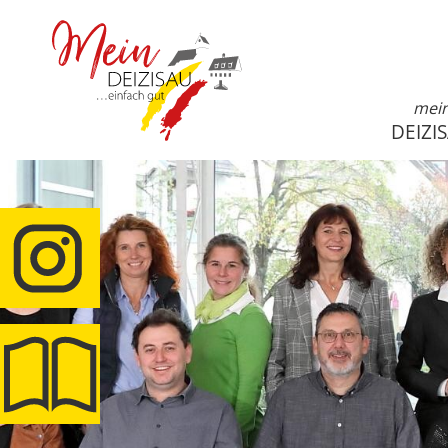
mei
DEIZI