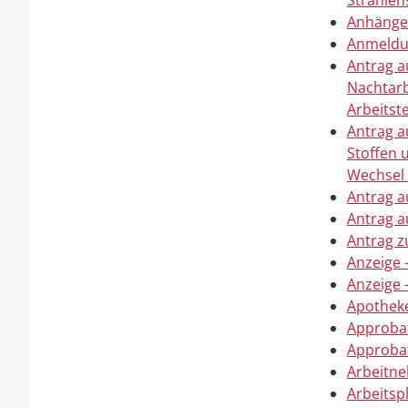
Strahlen
Anhänger
Anmeldun
Antrag a
Nachtarb
Arbeits
Antrag a
Stoffen
Wechsel 
Antrag a
Antrag a
Antrag z
Anzeige 
Anzeige 
Apotheke
Approbat
Approbat
Arbeitn
Arbeitsp