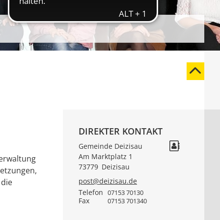
DIREKTER KONTAKT
Gemeinde Deizisau
Am Marktplatz 1
verwaltung
73779
Deizisau
setzungen,
post@deizisau.de
 die
Telefon
07153 70130
Fax
07153 701340