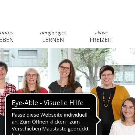
untes
neugieriges
aktive
EBEN
LERNEN
FREIZEIT
anmelden