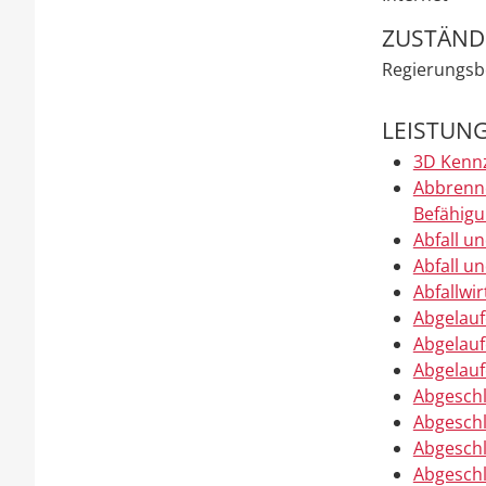
ZUSTÄND
Regierungsbe
LEISTUN
3D Kennz
Abbrenne
Befähigu
Abfall u
Abfall u
Abfallwir
Abgelauf
Abgelauf
Abgelauf
Abgeschl
Abgeschl
Abgeschl
Abgeschl