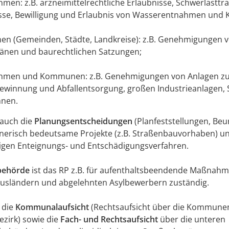
men: z.B. arzneimittelrechtliche Erlaubnisse, Schwerlasttr
sse, Bewilligung und Erlaubnis von Wasserentnahmen und 
 (Gemeinden, Städte, Landkreise): z.B. Genehmigungen 
länen und baurechtlichen Satzungen;
hmen und Kommunen: z.B. Genehmigungen von Anlagen z
ewinnung und Abfallentsorgung, großen Industrieanlagen, 
hnen.
t auch die
Planungsentscheidungen
(Planfeststellungen, Beu
nerisch bedeutsame Projekte (z.B. Straßenbauvorhaben) un
igen Enteignungs- und Entschädigungsverfahren.
behörde
ist das RP z.B. für aufenthaltsbeendende Maßnah
usländern und abgelehnten Asylbewerbern zuständig.
 die
Kommunalaufsicht
(Rechtsaufsicht über die Kommune
zirk) sowie die
Fach- und Rechtsaufsicht
über die unteren