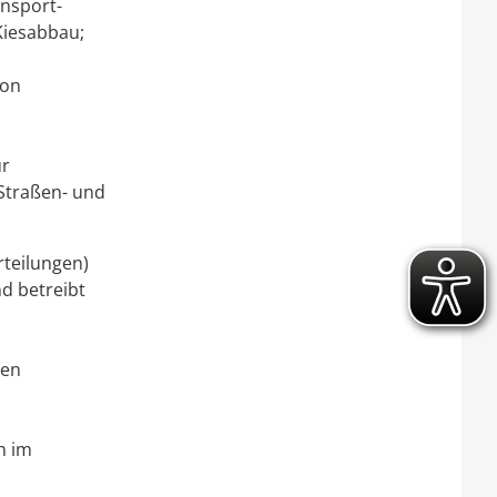
ansport-
Kiesabbau;
von
ur
Straßen- und
rteilungen)
d betreibt
men
n im