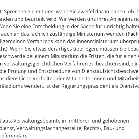
lt: Sprechen Sie mit uns, wenn Sie Zweifel daran haben, ob I
tanden und beurteilt wird. Wir werden uns Ihres Anliegens 
nn Sie eine Entscheidung in der Sache für unrichtig halt
r auch an das fachlich zuständige Ministerium wenden
(Fach
allgemeinen Verfahrens kann das Innenministerium überpr
cht)
. Wenn Sie etwas derartiges überlegen, müssen Sie beac
eschwerde bei einem Ministerium die Fristen, die für eine
m verwaltungsgerichtlichen Verfahren zu beachten sind, ni
 die Prüfung und Entscheidung von Dienstaufsichtsbeschwe
as dienstliche Verhalten der Mitarbeiterinnen und Mitarbei
äsidiums wenden, ist der Regierungspräsident als Dienstv
t aus
: Verwaltungsbeamte im mittleren und gehobenen
ienst, Verwaltungsfachangestellte, Rechts-, Bau- und
referendare.