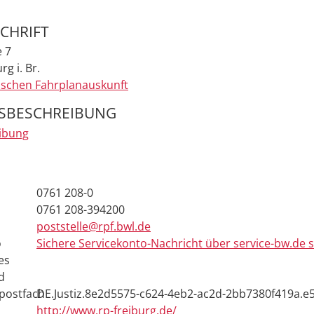
CHRIFT
e 7
rg i. Br.
ischen Fahrplanauskunft
SBESCHREIBUNG
ibung
0761 208-0
0761 208-394200
poststelle@rpf.bwl.de
o
Sichere Servicekonto-Nachricht über service-bw.de
es
d
postfach
DE.Justiz.8e2d5575-c624-4eb2-ac2d-2bb7380f419a.e
http://www.rp-freiburg.de/