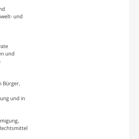
nd
mwelt- und
vate
en und
m
 Bürger,
ung und in
hmigung,
Rechtsmittel