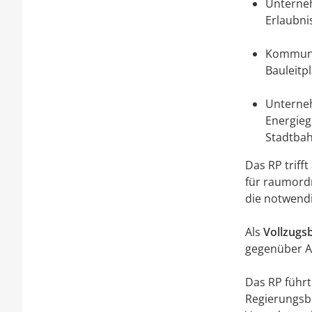
Unterneh
Erlaubni
Kommunen
Bauleitp
Unterne
Energieg
Stadtba
Das RP triff
für raumord
die notwend
Als
Vollzugs
gegenüber A
Das RP führt
Regierungsbe