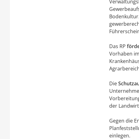
Verwaltungs
Gewerbeaufsi
Bodenkultur
gewerberecht
Führerschei
Das RP
förd
Vorhaben im
Krankenhäus
Agrarbereic
Die
Schutza
Unternehme
Vorbereitun
der Landwirt
Gegen die E
Planfeststel
einlegen.