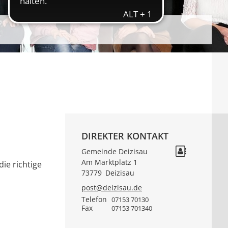
DIREKTER KONTAKT
Gemeinde Deizisau
Am Marktplatz 1
ie richtige
73779
Deizisau
post@deizisau.de
Telefon
07153 70130
Fax
07153 701340