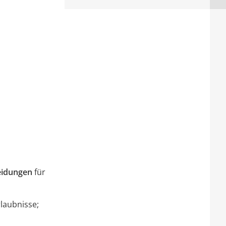
eidungen
für
laubnisse;