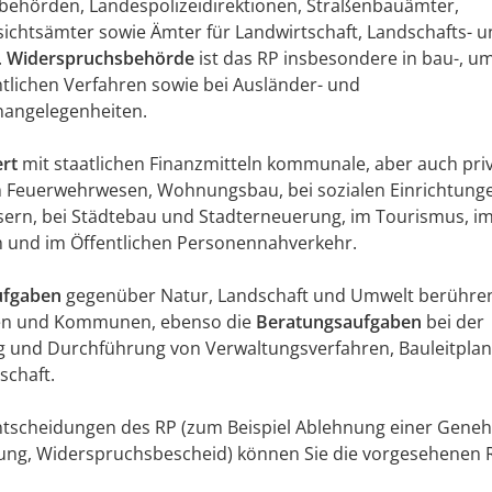
behörden, Landespolizeidirektionen, Straßenbauämter,
chtsämter sowie Ämter für Landwirtschaft, Landschafts- u
.
Widerspruchsbehörde
ist das RP insbesondere in bau-, u
lichen Verfahren sowie bei Ausländer- und
nangelegenheiten.
ert
mit staatlichen Finanzmitteln kommunale, aber auch pri
 Feuerwehrwesen, Wohnungsbau, bei sozialen Einrichtung
ern, bei Städtebau und Stadterneuerung, im Tourismus, i
h und im Öffentlichen Personennahverkehr.
ufgaben
gegenüber Natur, Landschaft und Umwelt berühren
n und Kommunen, ebenso die
Beratungsaufgaben
bei der
g und Durchführung von Verwaltungsverfahren, Bauleitplan
schaft.
ntscheidungen des RP (zum Beispiel Ablehnung einer Gene
lung, Widerspruchsbescheid) können Sie die vorgesehenen 