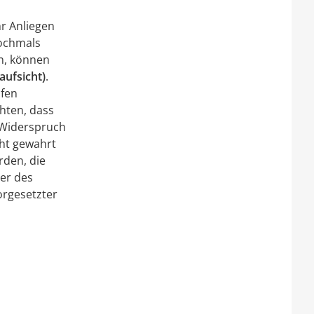
hr Anliegen
nochmals
en, können
aufsicht)
.
üfen
hten, dass
n Widerspruch
cht gewahrt
rden, die
ter des
orgesetzter