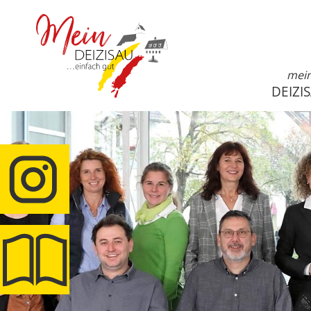
mei
DEIZI