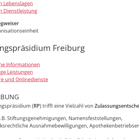
h Lebenslagen
 Dienstleistung
gweiser
nisationseinheit
ngspräsidium Freiburg
ne Informationen
ge Leistungen
e und Onlinedienste
IBUNG
ngspräsidium (
RP
) trifft eine Vielzahl von
Zulassungsentsch
z.B. Stiftungsgenehmigungen, Namensfeststellungen,
srechtliche Ausnahmebewilligungen, Apothekenbetriebser