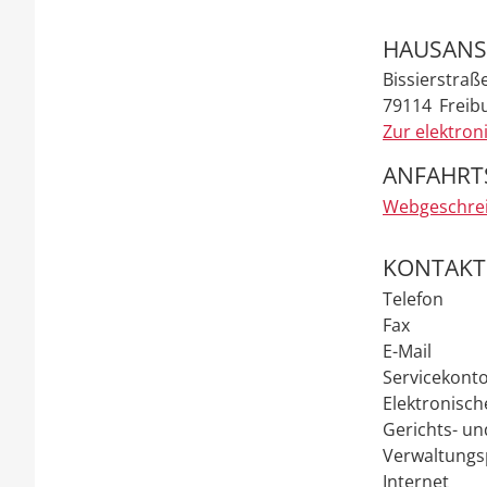
HAUSANS
Bissierstraß
79114
Freibu
Zur elektron
ANFAHRT
Webgeschre
KONTAKT
Telefon
Fax
E-Mail
Servicekont
Elektronisch
Gerichts- un
Verwaltungs
Internet