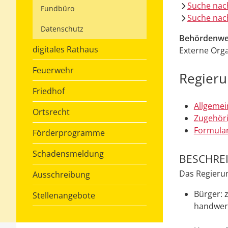
Suche nac
Fundbüro
Suche nach
Datenschutz
Behördenwe
digitales Rathaus
Externe Orga
Feuerwehr
Regieru
Friedhof
Allgemei
Ortsrecht
Zugehöri
Formular
Förderprogramme
Schadensmeldung
BESCHRE
Das Regieru
Ausschreibung
Bürger: 
Stellenangebote
handwerk