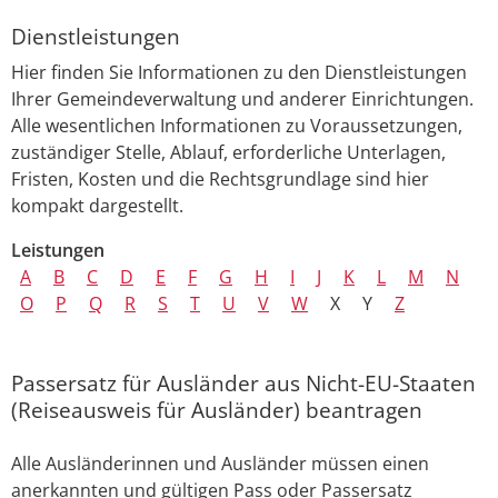
Dienstleistungen
Hier finden Sie Informationen zu den Dienstleistungen
Ihrer Gemeindeverwaltung und anderer Einrichtungen.
Alle wesentlichen Informationen zu Voraussetzungen,
zuständiger Stelle, Ablauf, erforderliche Unterlagen,
Fristen, Kosten und die Rechtsgrundlage sind hier
kompakt dargestellt.
Leistungen
A
B
C
D
E
F
G
H
I
J
K
L
M
N
O
P
Q
R
S
T
U
V
W
X
Y
Z
Passersatz für Ausländer aus Nicht-EU-Staaten
(Reiseausweis für Ausländer) beantragen
Alle Ausländerinnen und Ausländer müssen einen
anerkannten und gültigen Pass oder Passersatz