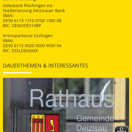
Volksbank Plochingen eG -
Niederlassung Deizisauer Bank
IBAN:
DE90 6119 1310 0700 1000 08
BIC: GENODES1VBP
Kreissparkasse Esslingen
IBAN:
DE92 6115 0020 0000 9030 04
BIC: ESSLDE66XXX
DAUERTHEMEN & INTERESSANTES