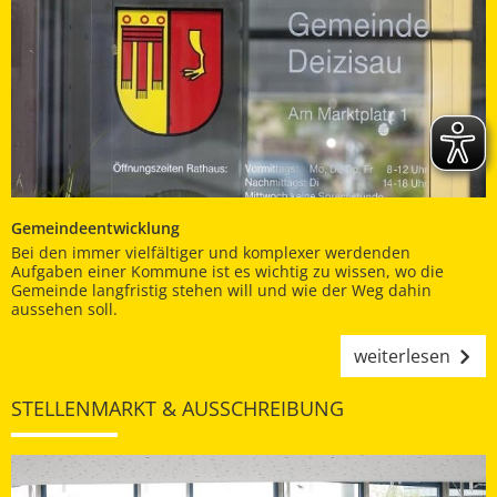
Gemeindeentwicklung
Bei den immer vielfältiger und komplexer werdenden
Aufgaben einer Kommune ist es wichtig zu wissen, wo die
Gemeinde langfristig stehen will und wie der Weg dahin
aussehen soll.
weiterlesen
STELLENMARKT & AUSSCHREIBUNG