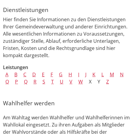
Dienstleistungen
Hier finden Sie Informationen zu den Dienstleistungen
Ihrer Gemeindeverwaltung und anderer Einrichtungen.
Alle wesentlichen Informationen zu Voraussetzungen,
zuständiger Stelle, Ablauf, erforderliche Unterlagen,
Fristen, Kosten und die Rechtsgrundlage sind hier
kompakt dargestellt.
Leistungen
A
B
C
D
E
F
G
H
I
J
K
L
M
N
O
P
Q
R
S
T
U
V
W
X
Y
Z
Wahlhelfer werden
Am Wahltag werden Wahlhelfer und Wahlhelferinnen im
Wahllokal eingesetzt.
Zu ihren Aufgaben als Mitglieder
der Wahlvorstände oder als Hilfskräfte bei der