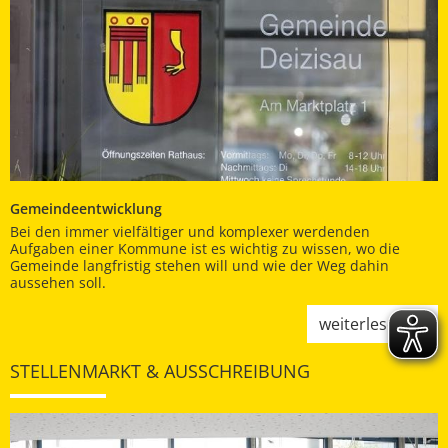
Gemeindeentwicklung
Bei den immer vielfältiger und komplexer werdenden
Aufgaben einer Kommune ist es wichtig zu wissen, wo die
Gemeinde langfristig stehen will und wie der Weg dahin
aussehen soll.
weiterlesen
STELLENMARKT & AUSSCHREIBUNG