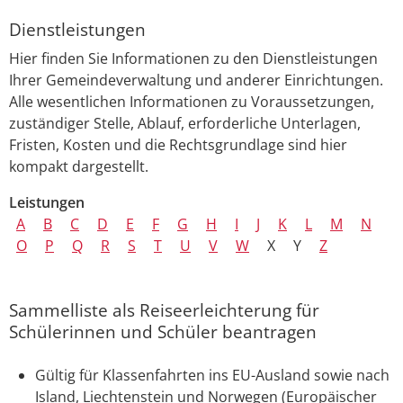
Dienstleistungen
Hier finden Sie Informationen zu den Dienstleistungen
Ihrer Gemeindeverwaltung und anderer Einrichtungen.
Alle wesentlichen Informationen zu Voraussetzungen,
zuständiger Stelle, Ablauf, erforderliche Unterlagen,
Fristen, Kosten und die Rechtsgrundlage sind hier
kompakt dargestellt.
Leistungen
A
B
C
D
E
F
G
H
I
J
K
L
M
N
O
P
Q
R
S
T
U
V
W
X
Y
Z
Sammelliste als Reiseerleichterung für
Schülerinnen und Schüler beantragen
Gültig für Klassenfahrten ins EU-Ausland sowie nach
Island, Liechtenstein und Norwegen (Europäischer