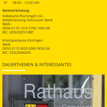
Fr
08:00 - 12:00 Uhr
Bankverbindung
Volksbank Plochingen eG -
Niederlassung Deizisauer Bank
IBAN:
DE90 6119 1310 0700 1000 08
BIC: GENODES1VBP
Kreissparkasse Esslingen
IBAN:
DE92 6115 0020 0000 9030 04
BIC: ESSLDE66XXX
DAUERTHEMEN & INTERESSANTES