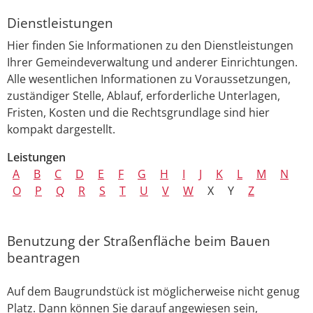
Dienstleistungen
Hier finden Sie Informationen zu den Dienstleistungen
Ihrer Gemeindeverwaltung und anderer Einrichtungen.
Alle wesentlichen Informationen zu Voraussetzungen,
zuständiger Stelle, Ablauf, erforderliche Unterlagen,
Fristen, Kosten und die Rechtsgrundlage sind hier
kompakt dargestellt.
Leistungen
A
B
C
D
E
F
G
H
I
J
K
L
M
N
O
P
Q
R
S
T
U
V
W
X
Y
Z
Benutzung der Straßenfläche beim Bauen
beantragen
Auf dem Baugrundstück ist möglicherweise nicht genug
Platz. Dann können Sie darauf angewiesen sein,