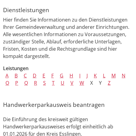
Dienstleistungen
Hier finden Sie Informationen zu den Dienstleistungen
Ihrer Gemeindeverwaltung und anderer Einrichtungen.
Alle wesentlichen Informationen zu Voraussetzungen,
zuständiger Stelle, Ablauf, erforderliche Unterlagen,
Fristen, Kosten und die Rechtsgrundlage sind hier
kompakt dargestellt.
Leistungen
A
B
C
D
E
F
G
H
I
J
K
L
M
N
O
P
Q
R
S
T
U
V
W
X
Y
Z
Handwerkerparkausweis beantragen
Die Einführung des kreisweit gültigen
Handwerkerparkausweises erfolgt einheitlich ab
01.01.2026 für den Kreis Esslingen.