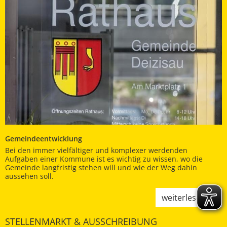
Gemeindeentwicklung
Bei den immer vielfältiger und komplexer werdenden
Aufgaben einer Kommune ist es wichtig zu wissen, wo die
Gemeinde langfristig stehen will und wie der Weg dahin
aussehen soll.
weiterlesen
STELLENMARKT & AUSSCHREIBUNG