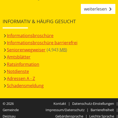
weiterlesen
INFORMATIV & HÄUFIG GESUCHT
Informationsbroschüre
Informationsbroschüre barrierefrei
Seniorenwegweiser
(4,943
MB
)
Amtsblätter
Ratsinformation
Notdienste
Adressen A - Z
Schadensmeldung
© 2026
Kontakt
|
Datenschutz-Einstellungen
|
Gemeinde
Impressum/Datenschutz
|
Barrierefreiheit
|
Deizisau
Gebärdensprache
|
Leichte Sprache
|