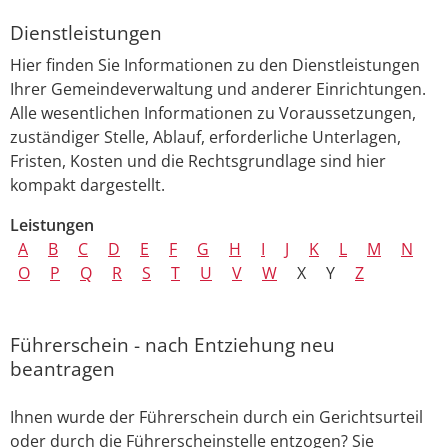
Dienstleistungen
Hier finden Sie Informationen zu den Dienstleistungen
Ihrer Gemeindeverwaltung und anderer Einrichtungen.
Alle wesentlichen Informationen zu Voraussetzungen,
zuständiger Stelle, Ablauf, erforderliche Unterlagen,
Fristen, Kosten und die Rechtsgrundlage sind hier
kompakt dargestellt.
Leistungen
A
B
C
D
E
F
G
H
I
J
K
L
M
N
O
P
Q
R
S
T
U
V
W
X
Y
Z
Führerschein - nach Entziehung neu
beantragen
Ihnen wurde der Führerschein durch ein Gerichtsurteil
oder durch die Führerscheinstelle entzogen? Sie