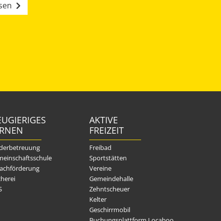
esen
UGIERIGES
AKTIVE
ERNEN
FREIZEIT
derbetreuung
Freibad
einschaftsschule
Sportstätten
achförderung
Vereine
herei
Gemeindehalle
S
Zehntscheuer
Kelter
Geschirrmobil
Buchungsplattform Locaboo