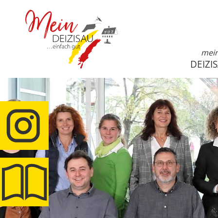
mei
DEIZI