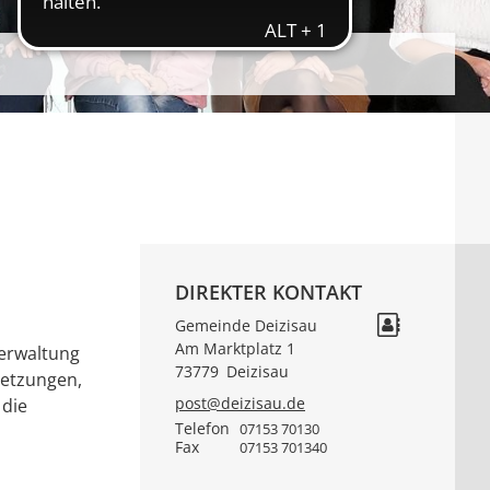
DIREKTER KONTAKT
Gemeinde Deizisau
Am Marktplatz 1
verwaltung
73779
Deizisau
setzungen,
post@deizisau.de
 die
Telefon
07153 70130
Fax
07153 701340