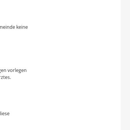
meinde keine
agen vorlegen
ztes.
diese