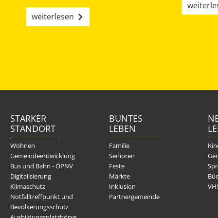
weiterl
weiterlesen
STARKER
BUNTES
NE
STANDORT
LEBEN
L
Wohnen
Familie
Kin
Gemeindeentwicklung
Senioren
Gem
Bus und Bahn - ÖPNV
Feste
Spr
Digitalisierung
Märkte
Büc
Klimaschutz
Inklusion
VH
Notfalltreffpunkt und
Partnergemeinde
Bevölkerungsschutz
Ausbildungsplatzbörse