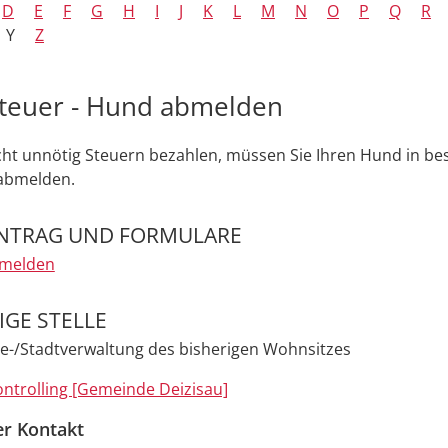
D
E
F
G
H
I
J
K
L
M
N
O
P
Q
R
Y
Z
teuer - Hund abmelden
cht unnötig Steuern bezahlen, müssen Sie Ihren Hund in b
 abmelden.
NTRAG UND FORMULARE
melden
GE STELLE
e-/Stadtverwaltung des bisherigen Wohnsitzes
ntrolling [Gemeinde Deizisau]
er Kontakt