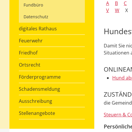
A
B
C
Fundbüro
V
W
X
Datenschutz
digitales Rathaus
Hundes
Feuerwehr
Damit Sie ni
Friedhof
Situationen
Ortsrecht
ONLINEA
Förderprogramme
Hund ab
Schadensmeldung
ZUSTÄNDI
Ausschreibung
die Gemeind
Stellenangebote
Steuern & Co
Persönlich