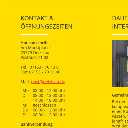
KONTAKT &
DAUE
ÖFFNUNGSZEITEN
INTE
Hausanschrift
Am Marktplatz 1
73779 Deizisau
Postfach 11 02
Tel.: 07153 - 70 13 0
Fax: 07153 - 70 13 40
Mail:
post@deizisau.de
Mo
08:00 - 12:00 Uhr
Gemeind
Di
08:00 - 12:00 Uhr
14:00 - 18:00 Uhr
Bei den 
Mi
geschlossen
komplex
Do
08:00 - 12.00 Uhr
einer K
Fr
08:00 - 12:00 Uhr
wissen,
langfris
Bankverbindung
Weg dah