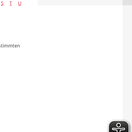
S
T
U
estimmten