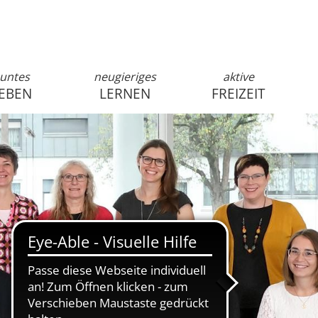
untes
neugieriges
aktive
EBEN
LERNEN
FREIZEIT
anmelden