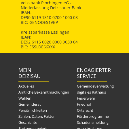
Volksbank Plochingen eG -
Niederlassung Deizisauer Bank
IBAN:
DE90 6119 1310 0700 1000 08
BIC: GENODES1VBP
Kreissparkasse Esslingen
IBAN:
DE92 6115 0020 0000 9030 04
BIC: ESSLDE66XXX
MEIN
ENGAGIERTER
DEIZISAU
SERVICE
Aktuelles
Gemeindeverwaltung
Amtliche Bekanntmachungen
digitales Rathaus
Wahlen
Feuerwehr
Gemeinderat
Friedhof
Persönlichkeiten
Ortsrecht
Zahlen, Daten, Fakten
Förderprogramme
Geschichte
Schadensmeldung
Partnergemeinde
Ausschreibung