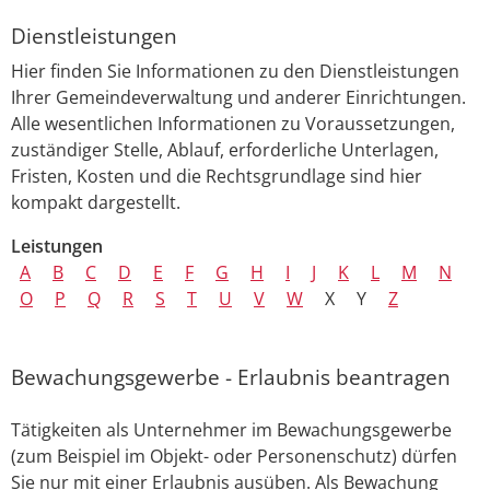
Dienstleistungen
Hier finden Sie Informationen zu den Dienstleistungen
Ihrer Gemeindeverwaltung und anderer Einrichtungen.
Alle wesentlichen Informationen zu Voraussetzungen,
zuständiger Stelle, Ablauf, erforderliche Unterlagen,
Fristen, Kosten und die Rechtsgrundlage sind hier
kompakt dargestellt.
Leistungen
A
B
C
D
E
F
G
H
I
J
K
L
M
N
O
P
Q
R
S
T
U
V
W
X
Y
Z
Bewachungsgewerbe - Erlaubnis beantragen
Tätigkeiten als Unternehmer im Bewachungsgewerbe
(zum Beispiel im Objekt- oder Personenschutz) dürfen
Sie nur mit einer Erlaubnis ausüben. Als Bewachung