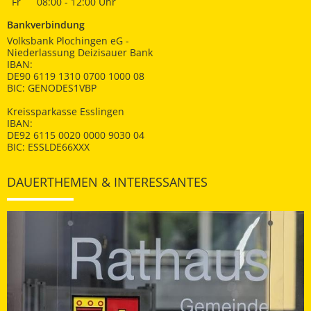
Fr
08:00 - 12:00 Uhr
Bankverbindung
Volksbank Plochingen eG -
Niederlassung Deizisauer Bank
IBAN:
DE90 6119 1310 0700 1000 08
BIC: GENODES1VBP
Kreissparkasse Esslingen
IBAN:
DE92 6115 0020 0000 9030 04
BIC: ESSLDE66XXX
DAUERTHEMEN & INTERESSANTES