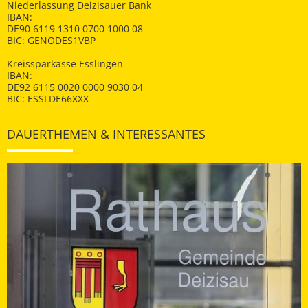
Niederlassung Deizisauer Bank
IBAN:
DE90 6119 1310 0700 1000 08
BIC: GENODES1VBP
Kreissparkasse Esslingen
IBAN:
DE92 6115 0020 0000 9030 04
BIC: ESSLDE66XXX
DAUERTHEMEN & INTERESSANTES