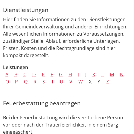
Dienstleistungen
Hier finden Sie Informationen zu den Dienstleistungen
Ihrer Gemeindeverwaltung und anderer Einrichtungen.
Alle wesentlichen Informationen zu Voraussetzungen,
zuständiger Stelle, Ablauf, erforderliche Unterlagen,
Fristen, Kosten und die Rechtsgrundlage sind hier
kompakt dargestellt.
Leistungen
A
B
C
D
E
F
G
H
I
J
K
L
M
N
O
P
Q
R
S
T
U
V
W
X
Y
Z
Feuerbestattung beantragen
Bei der Feuerbestattung wird die verstorbene Person
vor oder nach der Trauerfeierlichkeit in einem Sarg
eingeäschert.