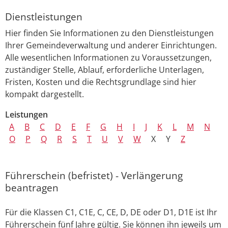
Dienstleistungen
Hier finden Sie Informationen zu den Dienstleistungen
Ihrer Gemeindeverwaltung und anderer Einrichtungen.
Alle wesentlichen Informationen zu Voraussetzungen,
zuständiger Stelle, Ablauf, erforderliche Unterlagen,
Fristen, Kosten und die Rechtsgrundlage sind hier
kompakt dargestellt.
Leistungen
A
B
C
D
E
F
G
H
I
J
K
L
M
N
O
P
Q
R
S
T
U
V
W
X
Y
Z
Führerschein (befristet) - Verlängerung
beantragen
Für die Klassen C1, C1E, C, CE, D, DE oder D1, D1E ist Ihr
Führerschein fünf Jahre gültig. Sie können ihn jeweils um