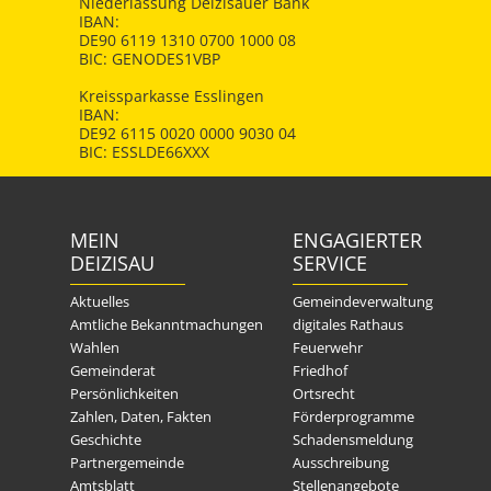
Niederlassung Deizisauer Bank
IBAN:
DE90 6119 1310 0700 1000 08
BIC: GENODES1VBP
Kreissparkasse Esslingen
IBAN:
DE92 6115 0020 0000 9030 04
BIC: ESSLDE66XXX
MEIN
ENGAGIERTER
DEIZISAU
SERVICE
Aktuelles
Gemeindeverwaltung
Amtliche Bekanntmachungen
digitales Rathaus
Wahlen
Feuerwehr
Gemeinderat
Friedhof
Persönlichkeiten
Ortsrecht
Zahlen, Daten, Fakten
Förderprogramme
Geschichte
Schadensmeldung
Partnergemeinde
Ausschreibung
Amtsblatt
Stellenangebote