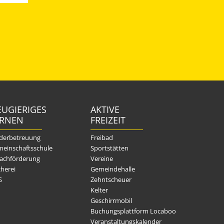
UGIERIGES
AKTIVE
ERNEN
FREIZEIT
derbetreuung
Freibad
einschaftsschule
Sportstätten
achförderung
Vereine
herei
Gemeindehalle
S
Zehntscheuer
Kelter
Geschirrmobil
Buchungsplattform Locaboo
Veranstaltungskalender