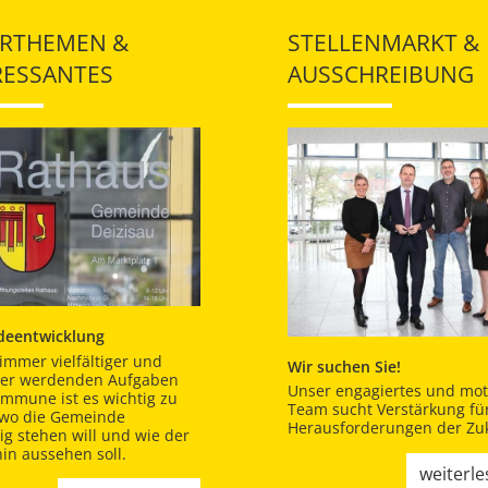
RTHEMEN &
STELLENMARKT &
RESSANTES
AUSSCHREIBUNG
eentwicklung
immer vielfältiger und
Wir suchen Sie!
er werdenden Aufgaben
Unser engagiertes und moti
ommune ist es wichtig zu
Team sucht Verstärkung für
 wo die Gemeinde
Herausforderungen der Zuk
tig stehen will und wie der
in aussehen soll.
weiterl