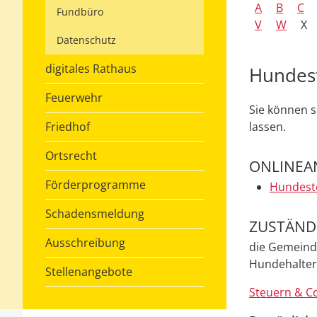
A
B
C
Fundbüro
V
W
X
Datenschutz
digitales Rathaus
Hundest
Feuerwehr
Sie können s
Friedhof
lassen.
Ortsrecht
ONLINEA
Förderprogramme
Hundeste
Schadensmeldung
ZUSTÄNDI
Ausschreibung
die Gemeind
Hundehalter
Stellenangebote
Steuern & Co