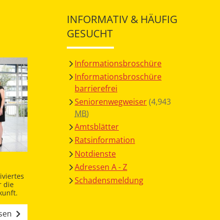
INFORMATIV & HÄUFIG
GESUCHT
Informationsbroschüre
Informationsbroschüre
barrierefrei
Seniorenwegweiser
(4,943
MB
)
Amtsblätter
Ratsinformation
Notdienste
Adressen A - Z
viertes
Schadensmeldung
 die
unft.
esen