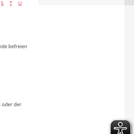
S
T
U
nde befreien
 oder der