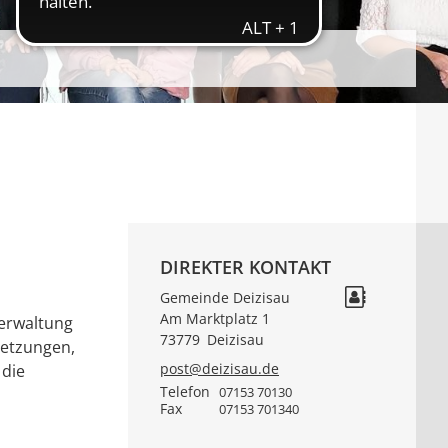
DIREKTER KONTAKT
Gemeinde Deizisau
Am Marktplatz 1
verwaltung
73779
Deizisau
setzungen,
post@deizisau.de
 die
Telefon
07153 70130
Fax
07153 701340