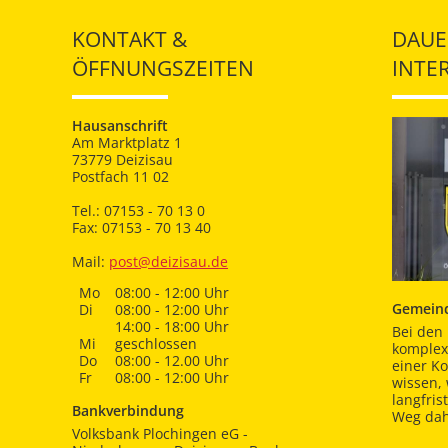
KONTAKT &
DAUE
ÖFFNUNGSZEITEN
INTE
Hausanschrift
Am Marktplatz 1
73779 Deizisau
Postfach 11 02
Tel.: 07153 - 70 13 0
Fax: 07153 - 70 13 40
Mail:
post@deizisau.de
Mo
08:00 - 12:00 Uhr
Gemeind
Di
08:00 - 12:00 Uhr
14:00 - 18:00 Uhr
Bei den 
Mi
geschlossen
komplex
Do
08:00 - 12.00 Uhr
einer K
Fr
08:00 - 12:00 Uhr
wissen,
langfris
Bankverbindung
Weg dah
Volksbank Plochingen eG -