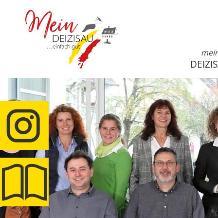
mei
DEIZI