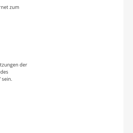
ernet zum
etzungen der
 des
 sein.