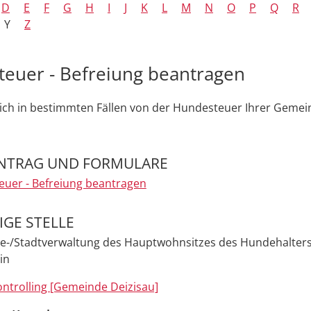
D
E
F
G
H
I
J
K
L
M
N
O
P
Q
R
Y
Z
euer - Befreiung beantragen
ich in bestimmten Fällen von der Hundesteuer Ihrer Gemei
NTRAG UND FORMULARE
uer - Befreiung beantragen
GE STELLE
e-/Stadtverwaltung des Hauptwohnsitzes des Hundehalters
in
ntrolling [Gemeinde Deizisau]