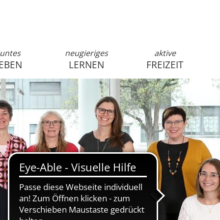
untes
neugieriges
aktive
EBEN
LERNEN
FREIZEIT
anmelden