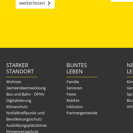
weiterlesen
STARKER
BUNTES
NE
STANDORT
LEBEN
L
Wohnen
Familie
Kin
Gemeindeentwicklung
Senioren
Gem
Bus und Bahn - ÖPNV
Feste
Spr
Digitalisierung
Märkte
Büc
Klimaschutz
Inklusion
VH
Notfalltreffpunkt und
Partnergemeinde
Bevölkerungsschutz
Ausbildungsplatzbörse
Firmenverzeichnis