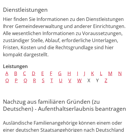
Dienstleistungen
Hier finden Sie Informationen zu den Dienstleistungen
Ihrer Gemeindeverwaltung und anderer Einrichtungen.
Alle wesentlichen Informationen zu Voraussetzungen,
zuständiger Stelle, Ablauf, erforderliche Unterlagen,
Fristen, Kosten und die Rechtsgrundlage sind hier
kompakt dargestellt.
Leistungen
A
B
C
D
E
F
G
H
I
J
K
L
M
N
O
P
Q
R
S
T
U
V
W
X
Y
Z
Nachzug aus familiären Gründen (zu
Deutschen) - Aufenthaltserlaubnis beantragen
Ausländische Familienangehörige können einem oder
einer deutschen Staatsangehörigen nach Deutschland