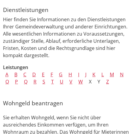
Dienstleistungen
Hier finden Sie Informationen zu den Dienstleistungen
Ihrer Gemeindeverwaltung und anderer Einrichtungen.
Alle wesentlichen Informationen zu Voraussetzungen,
zuständiger Stelle, Ablauf, erforderliche Unterlagen,
Fristen, Kosten und die Rechtsgrundlage sind hier
kompakt dargestellt.
Leistungen
A
B
C
D
E
F
G
H
I
J
K
L
M
N
O
P
Q
R
S
T
U
V
W
X
Y
Z
Wohngeld beantragen
Sie erhalten Wohngeld, wenn Sie nicht über
ausreichendes Einkommen verfügen, um Ihren
Wohnraum zu bezahlen. Das Wohngeld für Mieterinnen