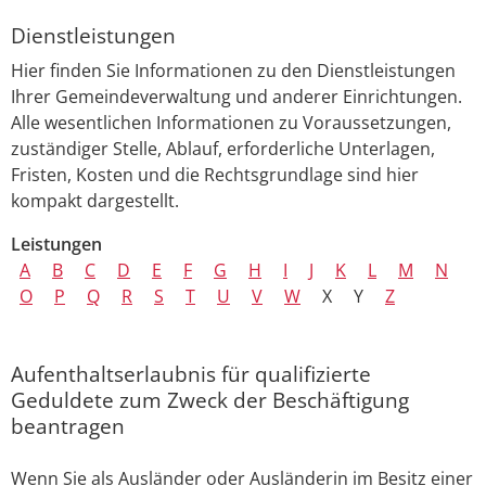
Dienstleistungen
Hier finden Sie Informationen zu den Dienstleistungen
Ihrer Gemeindeverwaltung und anderer Einrichtungen.
Alle wesentlichen Informationen zu Voraussetzungen,
zuständiger Stelle, Ablauf, erforderliche Unterlagen,
Fristen, Kosten und die Rechtsgrundlage sind hier
kompakt dargestellt.
Leistungen
A
B
C
D
E
F
G
H
I
J
K
L
M
N
O
P
Q
R
S
T
U
V
W
X
Y
Z
Aufenthaltserlaubnis für qualifizierte
Geduldete zum Zweck der Beschäftigung
beantragen
Wenn Sie als Ausländer oder Ausländerin im Besitz einer