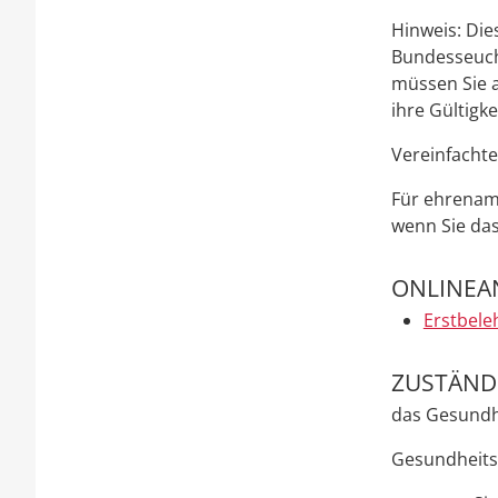
Hinweis: Die
Bundesseuch
müssen Sie a
ihre Gültigke
Vereinfacht
Für ehrenamt
wenn Sie das
ONLINEA
Erstbele
ZUSTÄNDI
das Gesundh
Gesundheitsa