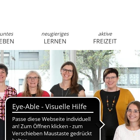
untes
neugieriges
aktive
EBEN
LERNEN
FREIZEIT
anmelden