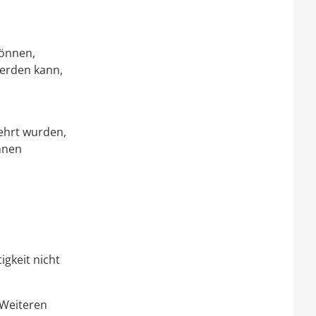
können,
werden kann,
lehrt wurden,
hnen
igkeit nicht
 Weiteren