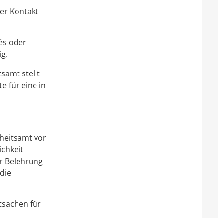
er Kontakt
és oder
ig.
samt stellt
e für eine in
heitsamt vor
ichkeit
er Belehrung
 die
tsachen für