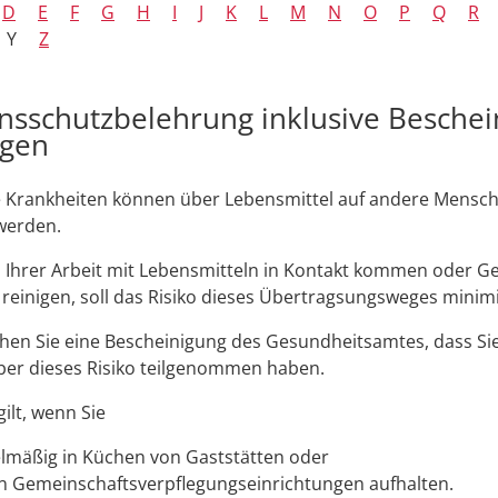
D
E
F
G
H
I
J
K
L
M
N
O
P
Q
R
Y
Z
onsschutzbelehrung inklusive Besche
agen
 Krankheiten können über Lebensmittel auf andere Mensc
werden.
i Ihrer Arbeit mit Lebensmitteln in Kontakt kommen oder 
 reinigen, soll das Risiko dieses Übertragsungsweges minim
en Sie eine Bescheinigung des Gesundheitsamtes, dass Sie
ber dieses Risiko teilgenommen haben.
ilt, wenn Sie
elmäßig in Küchen von Gaststätten oder
n Gemeinschaftsverpflegungseinrichtungen aufhalten.