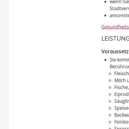
wenn Sie
Stadtver
ansonste
Gesundheits
LEISTUNG
Vorausset
Sie komm
Berührun
Fleisc
Milch 
Fische
Eiprod
Säugli
Speise
Backw
Feinko
Spross