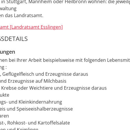
 in Stuttgart, Mannheim oder Heilbronn wohnen: die jeweili
waltung
n das Landratsamt.
amt [Landratsamt Esslingen]
SDETAILS
zungen
en bei Ihrer Arbeit beispielsweise mit folgenden Lebensmit
g :
h, Geflügelfleisch und Erzeugnisse daraus
und Erzeugnisse auf Milchbasis
, Krebse oder Weichtiere und Erzeugnisse daraus
ukte
ngs- und Kleinkindernahrung
eis und Speiseeishalberzeugnisse
aren
st-, Rohkost- und Kartoffelsalate
en und Keimlinge