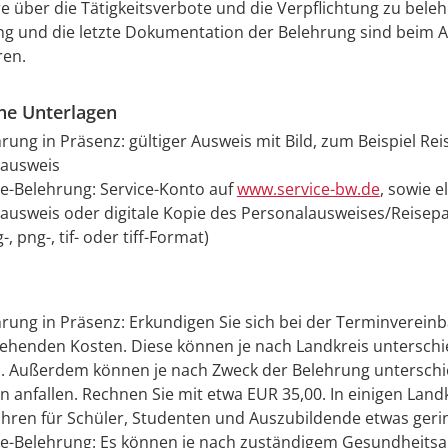
hre über die Tätigkeitsverbote und die Verpflichtung zu beleh
g und die letzte Dokumentation der Belehrung sind beim A
en.
che Unterlagen
hrung in Präsenz: gültiger Ausweis mit Bild, zum Beispiel Re
lausweis
ne-Belehrung: Service-Konto auf
www.service-bw.de
, sowie e
ausweis oder digitale Kopie des Personalausweises/Reisepa
-, png-, tif- oder tiff-Format)
hrung in Präsenz: Erkundigen Sie sich bei der Terminverein
tehenden Kosten. Diese können je nach Landkreis unterschi
n. Außerdem können je nach Zweck der Belehrung unterschi
 anfallen. Rechnen Sie mit etwa EUR 35,00. In einigen Land
hren für Schüler, Studenten und Auszubildende etwas geri
ne-Belehrung: Es können je nach zuständigem Gesundheits