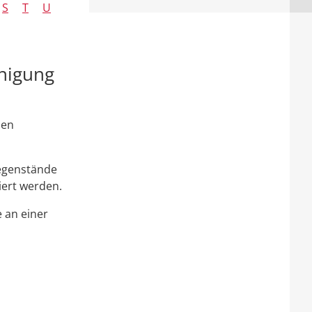
S
T
U
inigung
hen
Gegenstände
iert werden.
 an einer