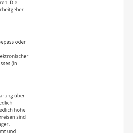
ren. Die
rbeitgeber
isepass oder
lektronischer
sses (in
barung über
edlich
edlich hohe
kreisen sind
nger.
amt und