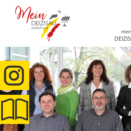
mei
DEIZI