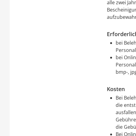
alle zwei Ja
Bescheinigun
aufzubewahr
Erforderli
bei Bele
Persona
bei Onli
Personal
bmp-, jpg
Kosten
Bei Bele
die ents
ausfalle
Gebühren
die Gebü
Bei Onli