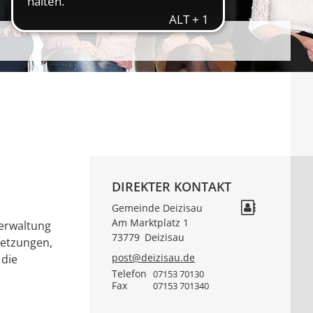
DIREKTER KONTAKT
Gemeinde Deizisau
Am Marktplatz 1
verwaltung
73779
Deizisau
setzungen,
post@deizisau.de
 die
Telefon
07153 70130
Fax
07153 701340