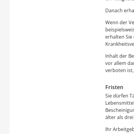
Danach erhal
Wenn der Ver
beispielswei
erhalten Sie
Krankheitsv
Inhalt der B
vor allem da
verboten ist,
Fristen
Sie dürfen T
Lebensmitte
Bescheinigun
älter als dre
Ihr Arbeitge