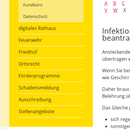
A
B
C
Fundbüro
V
W
X
Datenschutz
digitales Rathaus
Infekti
beantr
Feuerwehr
Friedhof
Ansteckende
übertragen 
Ortsrecht
Wenn Sie be
Förderprogramme
wie Geschirr
Schadensmeldung
Daher brauch
Belehrung ü
Ausschreibung
Das Gleiche g
Stellenangebote
sich reg
sonstige