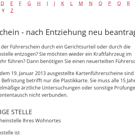
D
E
F
G
H
I
J
K
L
M
N
O
P
Q
R
Y
Z
chein - nach Entziehung neu beantr
der Führerschein durch ein Gerichtsurteil oder durch die
stelle entzogen? Sie möchten wieder ein Kraftfahrzeug im
hr führen? Dann benötigen Sie einen neuerteilten Führersc
dem 19. Januar 2013 ausgestellte Kartenführersche
i
ne sind
e Befristung betrifft nur die Pla
s
tikkarte. Sie muss alle 15 Ja
elmäßige ärztliche Untersuchungen oder sonstige Prüfunge
tentausch nicht verbunden.
GE STELLE
heinstelle Ihres Wohnortes
telle ist