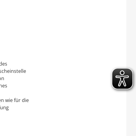
 des
scheinstelle
on
ches
n wie für die
fung