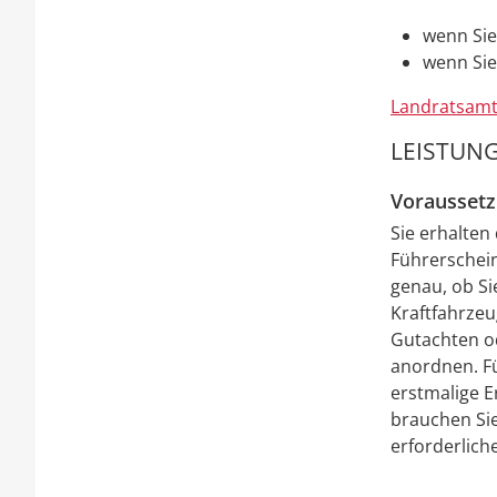
wenn Sie
wenn Sie
Landratsamt
LEISTUNG
Vorausset
Sie erhalten
Führerschein
genau, ob Si
Kraftfahrzeu
Gutachten o
anordnen. Fü
erstmalige E
brauchen Sie
erforderl
i
ch