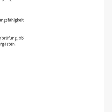
ungsfähigkeit
rprüfung, ob
hrgästen