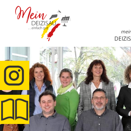
mei
DEIZI