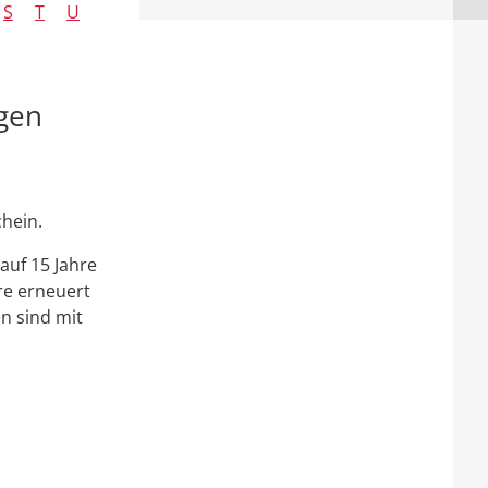
S
T
U
agen
hein.
 auf 15 Jahre
hre erneuert
n sind mit