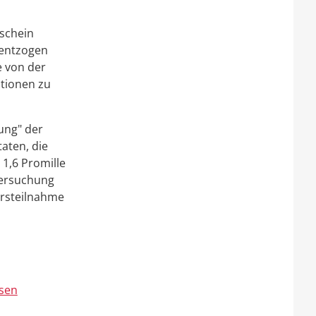
rschein
 entzogen
e von der
ationen zu
ung" der
taten, die
 1,6 Promille
tersuchung
ursteilnahme
esen