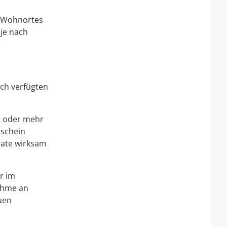
s Wohnortes
 je nach
ich verfügten
ht oder mehr
rschein
nate wirksam
r im
ahme an
uen