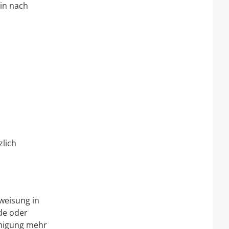
ein nach
zlich
weisung in
de oder
inigung mehr