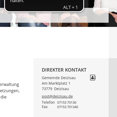
DIREKTER KONTAKT
Gemeinde Deizisau
Am Marktplatz 1
verwaltung
73779
Deizisau
setzungen,
post@deizisau.de
 die
Telefon
07153 70130
Fax
07153 701340