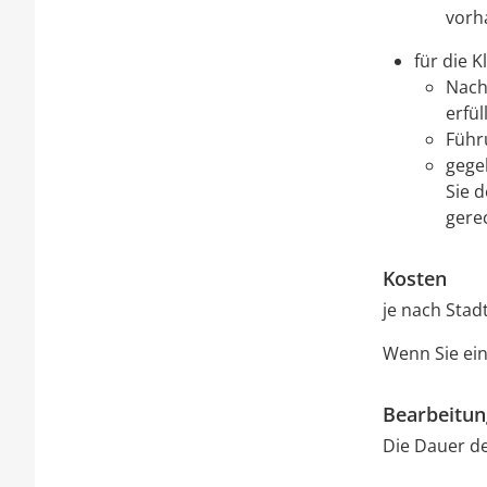
vorh
für die K
Nach
erfül
Führ
gege
Sie 
gere
Kosten
je nach Stad
Wenn Sie ei
Bearbeitu
Die Dauer de