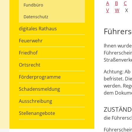
A
B
C
Fundbüro
V
W
X
Datenschutz
digitales Rathaus
Führers
Feuerwehr
Ihnen wurde 
Friedhof
Führerschein
Straßenverke
Ortsrecht
Achtung:
Ab 
Förderprogramme
befristet. Di
werden. Reg
Schadensmeldung
dem Dokumen
Ausschreibung
ZUSTÄNDI
Stellenangebote
die Führersc
Führerscheins