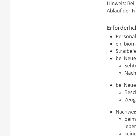
Hinweis: Bei
Ablauf der F
Erforderli
Personal
ein biom
Strafbef
bei Neuer
Seht
Nachw
bei Neuer
Besc
Zeug
Nachweis
beim
lebe
kein