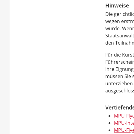
Hinweise
Die gerichtl
wegen erstm
wurde. Wenn 
Staatsanwalt
den Teilnah
Für die Kurs
Führerschein
Ihre Eignung
müssen Sie 
unterziehen.
ausgeschlos
Vertiefend
MPU-Flye
MPU-Inte
MPU-Flye