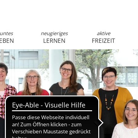
untes
neugieriges
aktive
EBEN
LERNEN
FREIZEIT
anmelden