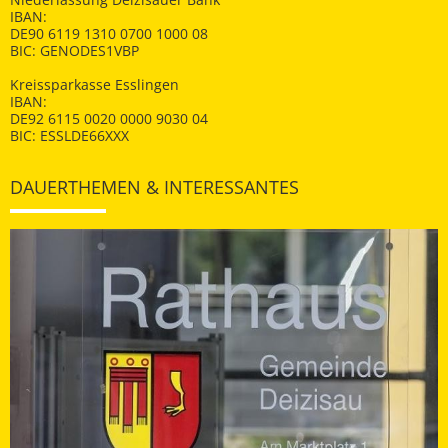
IBAN:
DE90 6119 1310 0700 1000 08
BIC: GENODES1VBP
Kreissparkasse Esslingen
IBAN:
DE92 6115 0020 0000 9030 04
BIC: ESSLDE66XXX
DAUERTHEMEN & INTERESSANTES