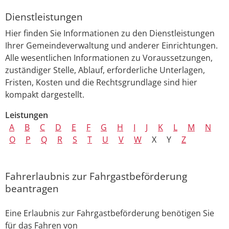
Dienstleistungen
Hier finden Sie Informationen zu den Dienstleistungen
Ihrer Gemeindeverwaltung und anderer Einrichtungen.
Alle wesentlichen Informationen zu Voraussetzungen,
zuständiger Stelle, Ablauf, erforderliche Unterlagen,
Fristen, Kosten und die Rechtsgrundlage sind hier
kompakt dargestellt.
Leistungen
A
B
C
D
E
F
G
H
I
J
K
L
M
N
O
P
Q
R
S
T
U
V
W
X
Y
Z
Fahrerlaubnis zur Fahrgastbeförderung
beantragen
Eine Erlaubnis zur Fahrgastbeförderung benötigen Sie
für das Fahren von