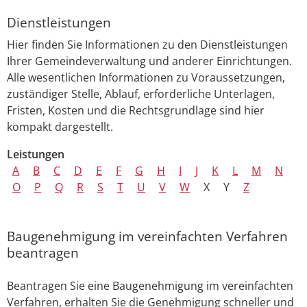
Dienstleistungen
Hier finden Sie Informationen zu den Dienstleistungen
Ihrer Gemeindeverwaltung und anderer Einrichtungen.
Alle wesentlichen Informationen zu Voraussetzungen,
zuständiger Stelle, Ablauf, erforderliche Unterlagen,
Fristen, Kosten und die Rechtsgrundlage sind hier
kompakt dargestellt.
Leistungen
A
B
C
D
E
F
G
H
I
J
K
L
M
N
O
P
Q
R
S
T
U
V
W
X
Y
Z
Baugenehmigung im vereinfachten Verfahren
beantragen
Beantragen Sie eine Baugenehmigung im vereinfachten
Verfahren, erhalten Sie die Genehmigung schneller und