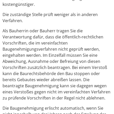
kostengünstiger.
Die zuständige Stelle prüft weniger als in anderen
Verfahren.
Als Bauherrin oder Bauherr tragen Sie die
Verantwortung dafür, dass
die
öffentlich-rechtliche
n
Vorschriften, die im verei
n
fachten
Baugenehmigungsverfahren nicht geprüft werden,
eing
e
halten werden. Im Einzelfall müssen Sie eine
Abweichung, Au
s
nahme oder Befreiung von
diesen
Vorschriften zusätzlich beantragen. Bei einem Verstoß
kann die Baurechtsbehörde den Bau stoppen oder
bereits Gebautes wieder abreißen lassen. Die
beantragte Baug
e
nehmigung kann sie dagegen wegen
eines Ve
r
stoßes gegen nicht im vereinfachten Verfahren
zu prüfende Vo
r
schriften in der Regel nicht ablehnen.
Die Baugenehmigung erlischt
automatisch
, wenn Sie