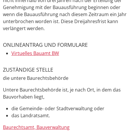
nicht inne
r
halb von drei Jahren nach der Erteilung der
Genehmigung mit der Bauausführung beginnen oder
wenn die Bauausführung nach di
e
sem Zeitraum ein Jahr
unterbrochen worden ist. Die
se
Dreijahre
s
frist
kann
verlängert werden.
ONLINEANTRAG UND FORMULARE
Virtuelles Bauamt BW
ZUSTÄNDIGE STELLE
die untere Baurechtsbehörde
Untere Baurechtsbehörde ist, je nach Ort, in dem das
Bauvorhaben liegt,
die Gemeinde- oder Stadtverwaltung oder
das Landratsamt.
Baurechtsamt, Bauverwaltung