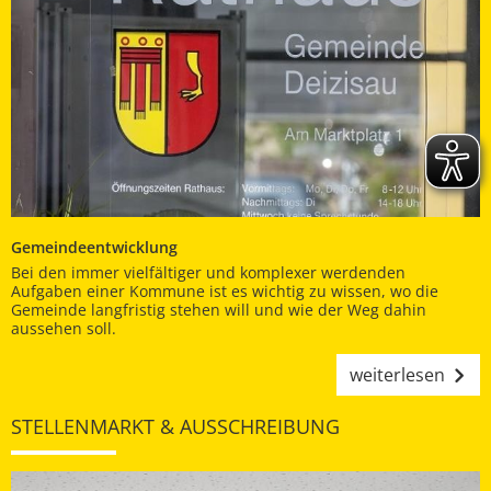
Gemeindeentwicklung
Bei den immer vielfältiger und komplexer werdenden
Aufgaben einer Kommune ist es wichtig zu wissen, wo die
Gemeinde langfristig stehen will und wie der Weg dahin
aussehen soll.
weiterlesen
STELLENMARKT & AUSSCHREIBUNG