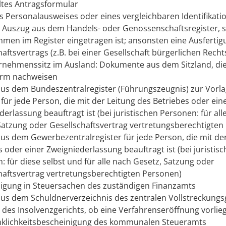
ltes Antragsformular
s Personalausweises oder eines vergleichbaren Identifikati
r Auszug aus dem Handels- oder Genossenschaftsregister, 
men im Register eingetragen ist; ansonsten eine Ausfertig
aftsvertrags (z.B. bei einer Gesellschaft bürgerlichen Recht
rnehmenssitz im Ausland: Dokumente aus dem Sitzland, die
orm nachweisen
us dem Bundeszentralregister (Führungszeugnis) zur Vorlag
für jede Person, die mit der Leitung des Betriebes oder ein
erlassung beauftragt ist (bei juristischen Personen: für all
Satzung oder Gesellschaftsvertrag vertretungsberechtigten
us dem Gewerbezentralregister für jede Person, die mit de
s oder einer Zweigniederlassung beauftragt ist (bei juristis
: für diese selbst und für alle nach Gesetz, Satzung oder
haftsvertrag vertretungsberechtigten Personen)
igung in Steuersachen des zuständigen Finanzamts
us dem Schuldnerverzeichnis des zentralen Vollstreckungs
 des Insolvenzgerichts, ob eine Verfahrenseröffnung vorlie
klichkeitsbescheinigung des kommunalen Steueramts