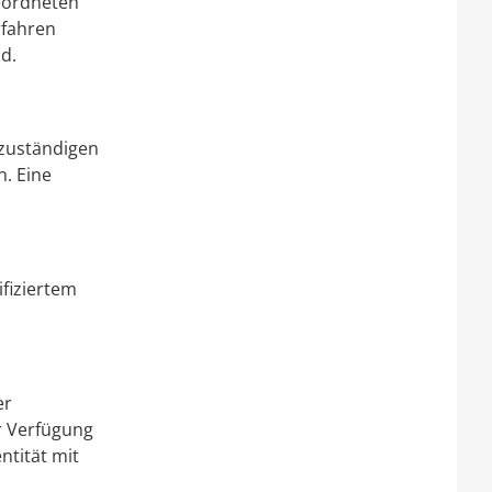
geordneten
rfahren
d.
 zuständigen
n. Eine
ifiziertem
er
ur Verfügung
ntität mit