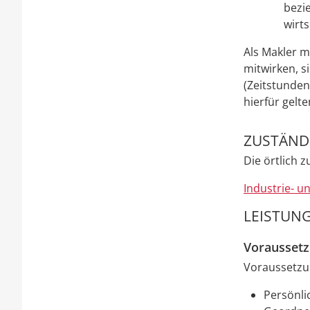
bezi
wirts
Als Makler m
mitwirken, s
(Zeitstunden
hierfür gelt
ZUSTÄNDI
Die örtlich 
Industrie- 
LEISTUNG
Vorausset
Voraussetzun
Persönli