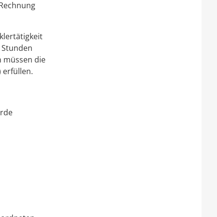
 Rechnung
lertätigkeit
0 Stunden
n müssen die
erfüllen.
örde