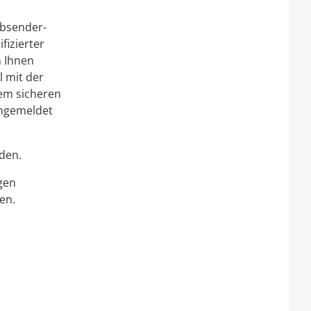
Absender-
fizierter
n Ihnen
 mit der
rem sicheren
angemeldet
rden.
gen
en.