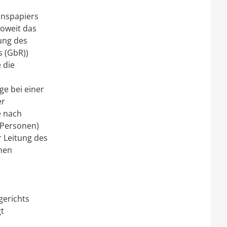
onspapiers
soweit das
ung des
s (GbR))
 die
e bei einer
er
e nach
 Personen)
r Leitung des
chen
gerichts
gt