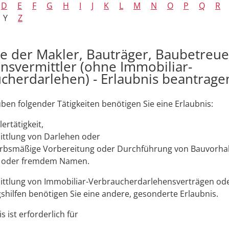
D
E
F
G
H
I
J
K
L
M
N
O
P
Q
R
Y
Z
 der Makler, Bauträger, Baubetreue
nsvermittler (ohne Immobiliar-
cherdarlehen) - Erlaubnis beantrage
ben folgender Tätigkeiten benötigen Sie eine Erlaubnis:
ertätigkeit,
ittlung von Darlehen oder
rbsmäßige Vorbereitung oder Durchführung von Bauvorha
 oder fremdem Namen.
ittlung von Immobiliar-Verbraucherdarlehensverträgen ode
shilfen benötigen Sie eine andere, gesonderte Erlaubnis.
s ist erforderlich für