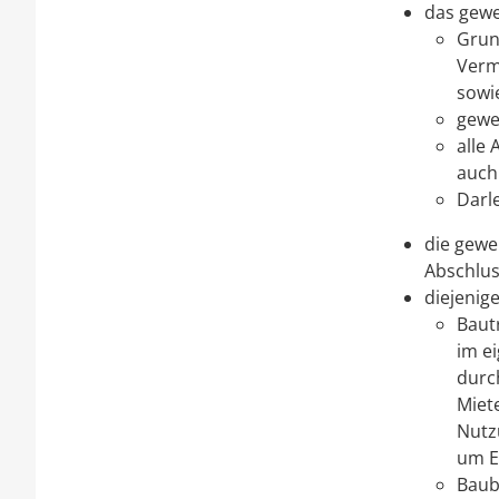
das gewe
Grun
Verm
sowi
gewe
alle
auch
Darl
die gewe
Abschlus
diejenig
Baut
im e
durc
Miet
Nutz
um E
Baub