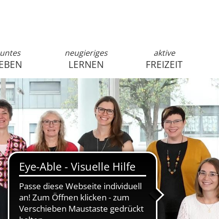
untes
neugieriges
aktive
EBEN
LERNEN
FREIZEIT
anmelden