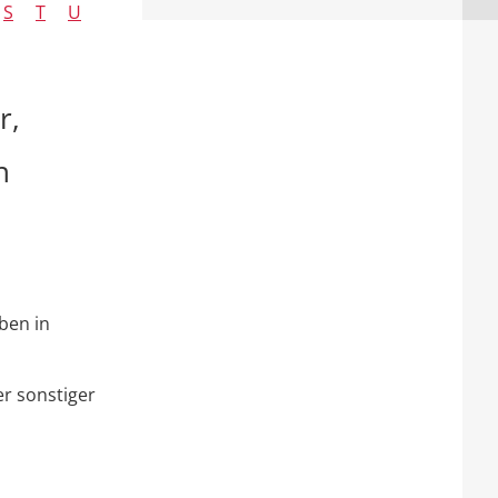
S
T
U
r,
n
ben in
r sonstiger