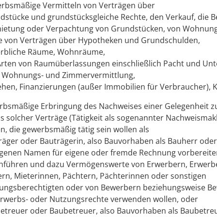
rbsmäßige Vermitteln von Verträgen über
dstücke und grundstücksgleiche Rechte, den Verkauf, die B
ietung oder Verpachtung von Grundstücken, von Wohnun
e von Verträgen über Hypotheken und Grundschulden,
rbliche Räume, Wohnräume,
 Arten von Raumüberlassungen einschließlich Pacht und Un
 Wohnungs- und Zimmervermittlung,
ehen, Finanzierungen (außer Immobilien für Verbraucher), K
rbsmäßige Erbringung des Nachweises einer Gelegenheit 
s solcher Verträge (Tätigkeit als sogenannter Nachweismakl
en, die gewerbsmäßig tätig sein wollen als
räger oder Bauträgerin
, also Bauvorhaben als Bauherr ode
igenen Namen für eigene oder fremde Rechnung vorbereite
hführen und dazu Vermögenswerte von Erwerbern, Erwerb
ern, Mieterinnen, Pächtern, Pächterinnen oder sonstigen
ungsberechtigten oder von Bewerbern beziehungsweise B
rwerbs- oder Nutzungsrechte verwenden wollen,
oder
etreuer oder Baubetreuer
, also Bauvorhaben als Baubetre