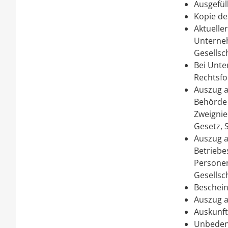
Ausgefül
Kopie de
Aktuelle
Unterneh
Gesellsch
Bei Unte
Rechtsf
Auszug a
Behörde 
Zweignied
Gesetz, 
Auszug a
Betriebe
Personen
Gesellsc
Beschein
Auszug a
Auskunft
Unbeden