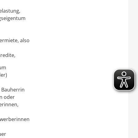
elastung,
gseigentum
termiete,
also
redite,
zum
er)
r Bauherrin
n oder
erinnen,
ewerberinnen
uer