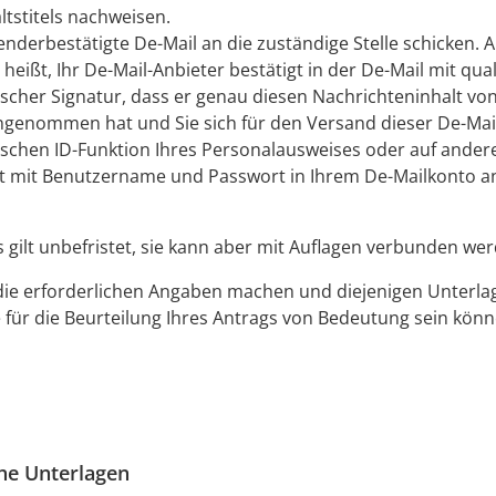
ltstitels nachweisen.
enderbestätigte De-Mail an die zuständige Stelle schicken. 
 heißt, Ihr De-Mail-Anbieter bestätigt in der De-Mail mit quali
ischer Signatur, dass er genau diesen Nachrichteninhalt vo
genommen hat und Sie sich für den Versand dieser De-Mail
ischen ID-Funktion Ihres Personalausweises oder auf ande
t mit Benutzername und Passwort in Ihrem De-Mailkonto 
s gilt unbefristet, sie kann aber mit Auflagen verbunden we
die erforderlichen Angaben machen und diejenigen Unterla
e für die Beurteilung Ihres Antrags von Bedeutung sein könn
che Unterlagen