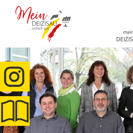
mei
DEIZI