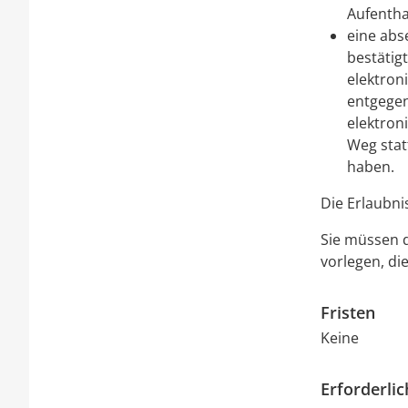
Aufentha
eine abs
bestätigt
elektron
entgegen
elektron
Weg stat
haben.
Die Erlaubni
Sie müssen 
vorlegen, di
Fristen
Keine
Erforderli