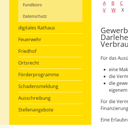
A
B
C
Fundbüro
V
W
X
Datenschutz
digitales Rathaus
Gewerbe
Darlehe
Feuerwehr
Verbrau
Friedhof
Für das Ausü
Ortsrecht
eine Makl
Förderprogramme
die Verm
die gewe
Schadensmeldung
eigenem
Ausschreibung
Für die Verm
Finanzierung
Stellenangebote
Eine Erlaubni