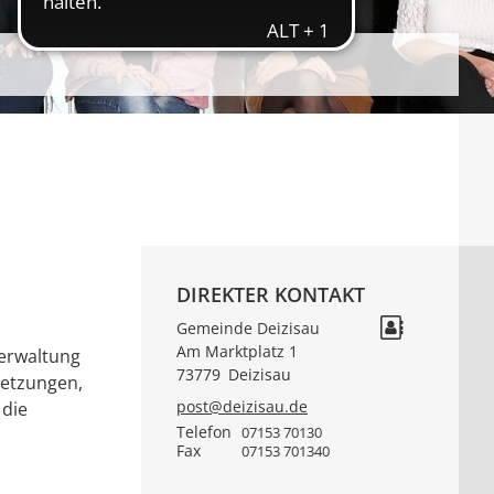
DIREKTER KONTAKT
Gemeinde Deizisau
Am Marktplatz 1
verwaltung
73779
Deizisau
setzungen,
post@deizisau.de
 die
Telefon
07153 70130
Fax
07153 701340