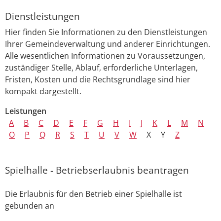
Dienstleistungen
Hier finden Sie Informationen zu den Dienstleistungen
Ihrer Gemeindeverwaltung und anderer Einrichtungen.
Alle wesentlichen Informationen zu Voraussetzungen,
zuständiger Stelle, Ablauf, erforderliche Unterlagen,
Fristen, Kosten und die Rechtsgrundlage sind hier
kompakt dargestellt.
Leistungen
A
B
C
D
E
F
G
H
I
J
K
L
M
N
O
P
Q
R
S
T
U
V
W
X
Y
Z
Spielhalle - Betriebserlaubnis beantragen
Die Erlaubnis für den Betrieb einer Spielhalle ist
gebunden an