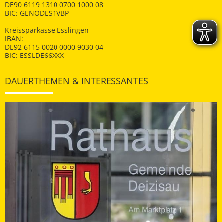
DE90 6119 1310 0700 1000 08
BIC: GENODES1VBP
Kreissparkasse Esslingen
IBAN:
DE92 6115 0020 0000 9030 04
BIC: ESSLDE66XXX
DAUERTHEMEN & INTERESSANTES