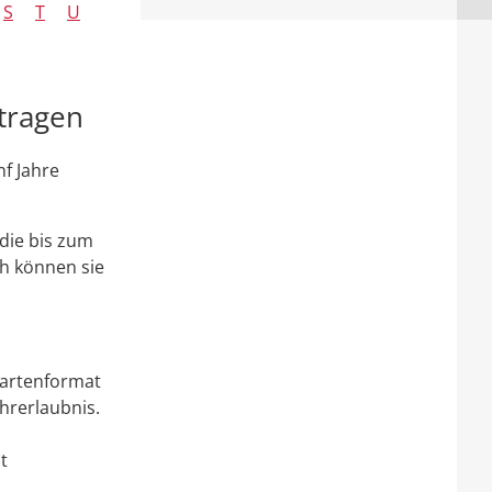
S
T
U
ntragen
nf Jahre
die bis zum
ch können sie
kartenformat
Fahrerlaubnis.
t