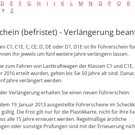
D
E
F
G
H
I
J
K
L
M
N
O
P
Q
R
Y
Z
chein (befristet) - Verlängerung bea
en C1, C1E, C, CE, D, DE oder D1, D1E ist Ihr Führerschein fü
önnen ihn jeweils um fünf weitere Jahre verlängern lassen.
e zum Fahren von Lastkraftwagen der Klassen C1 und C1E, 
 2016 erteilt wurden, gelten bis Sie 50 Jahre alt sind. Dana
ünf Jahre verlängert werden.
der Verlängerung erhalten Sie einen neuen Führe
r
schein.
dem 19. Januar 2013 ausgestellte Führerscheine im Scheck
 gültig. Die Frist gilt nur für die Plastikkarte, nicht für Ihre 
ss alle 15 Jahre erneuert werden. Regelmäßige ärztliche
gen oder sonstige Prüfungen sind mit der Erneuerung nich