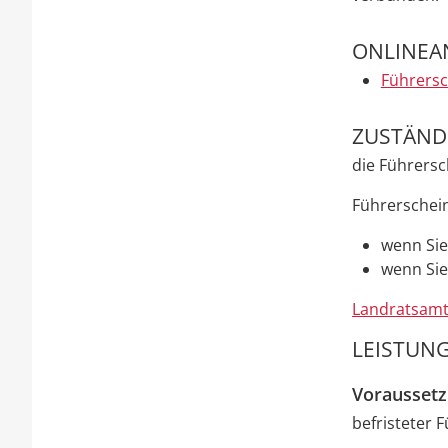
ONLINEA
Führersc
ZUSTÄNDI
die Führersc
Führerscheins
wenn Sie
wenn Sie
Landratsamt
LEISTUNG
Vorausset
befristeter 