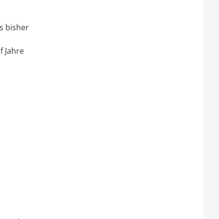
s bisher
f Jahre