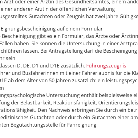
m Arzt oder einer Ärztin des Gesundheitsamtes, einem ande
 einer anderen Ärztin der öffentlichen Verwaltung
usgestelltes Gutachten oder Zeugnis hat zwei Jahre Gültigke
e Eignungsbescheinigung auf einem Formular
e Bescheinigung gibt es ein Formular, das Ärzte oder Ärztin
Fällen haben. Sie können die Untersuchung in einer Arztprax
chführen lassen. Bei Antragstellung darf die Bescheinigung 
ahr sein.
Klassen D, DE, D1 und D1E zusätzlich:
Führungszeugnis
ahrer und Busfahrerinnen mit einer Fahrerlaubnis für die Kl
1E ab dem Alter von 50 Jahren zusätzlich: ein leistungspsy
en
tungspsychologische Untersuchung enthält beispielsweise e
ung der Belastbarkeit, Reaktionsfähigkeit, Orientierungsle
ationsfähigkeit. Den Nachweis erbringen Sie durch ein betr
edizinisches Gutachten oder durch ein Gutachten einer am
ten Begutachtungsstelle für Fahreignung.