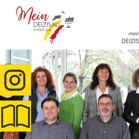
mei
DEIZI