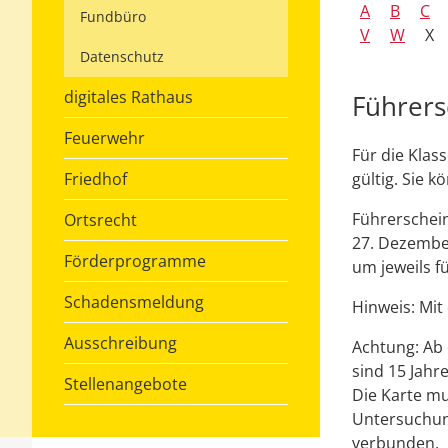
A
B
C
Fundbüro
V
W
X
Datenschutz
digitales Rathaus
Führers
Feuerwehr
Für die Klass
Friedhof
gültig. Sie k
Führerschein
Ortsrecht
27. Dezember
Förderprogramme
um jeweils f
Schadensmeldung
Hinweis:
Mit 
Ausschreibung
Achtung: Ab 
sind 15 Jahre
Stellenangebote
Die Karte mu
Untersuchun
verbunden.