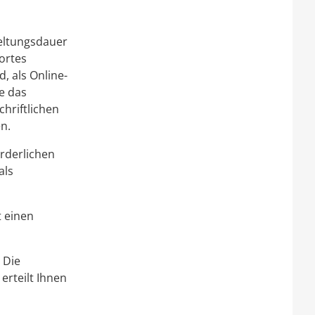
eltungsdauer
ortes
, als Online-
ie das
hriftlichen
n.
orderlichen
als
t einen
 Die
erteilt Ihnen