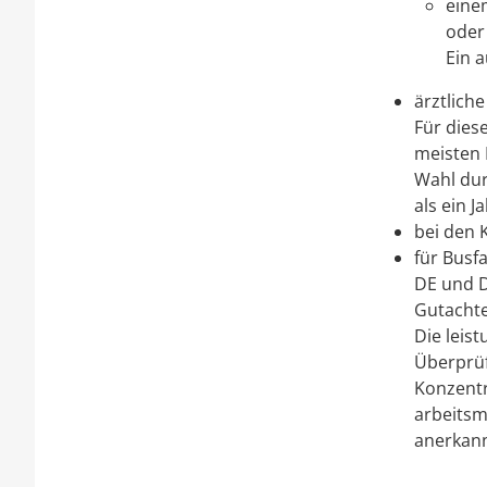
eine
oder
Ein a
ärztlich
Für dies
meisten 
Wahl dur
als ein J
bei den 
für Busf
DE und D
Gutacht
Die leis
Überprüf
Konzentr
arbeitsm
anerkann