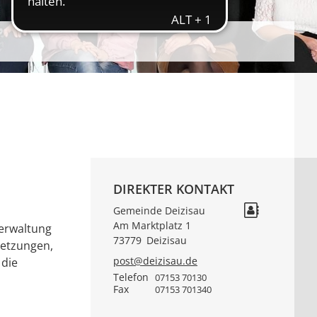
DIREKTER KONTAKT
Gemeinde Deizisau
Am Marktplatz 1
verwaltung
73779
Deizisau
setzungen,
post@deizisau.de
 die
Telefon
07153 70130
Fax
07153 701340