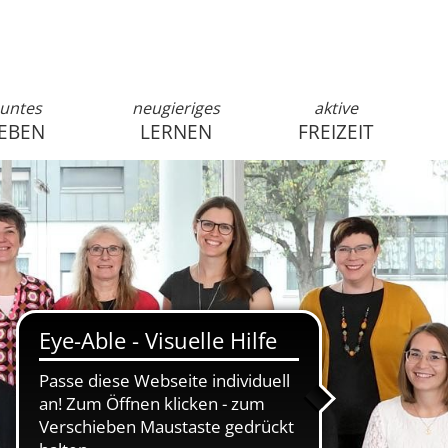
untes
neugieriges
aktive
EBEN
LERNEN
FREIZEIT
anmelden