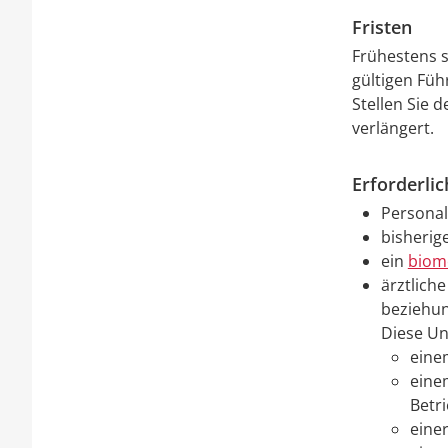
Fristen
Frühestens 
gültigen Füh
Stellen Sie 
verlängert.
Erforderli
Personal
bisherig
ein
biom
ärztlich
beziehun
Diese Un
eine
eine
Betr
eine