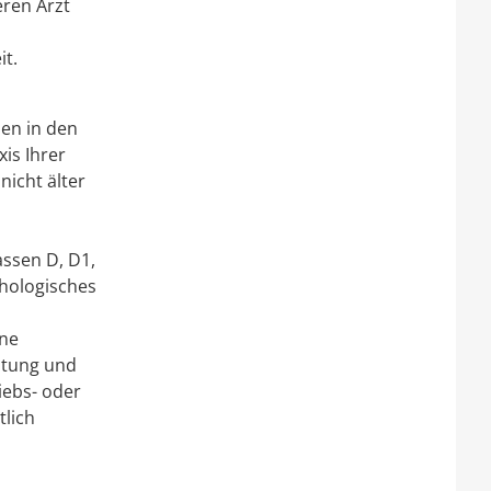
ren Arzt
it.
nen in den
is Ihrer
nicht älter
assen D, D1,
chologisches
ine
istung und
iebs- oder
tlich