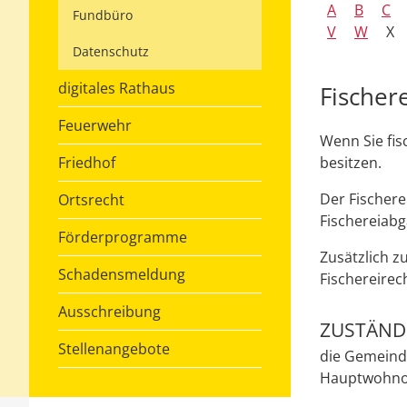
A
B
C
Fundbüro
V
W
X
Datenschutz
digitales Rathaus
Fischer
Feuerwehr
Wenn Sie fis
Friedhof
besitzen.
Der Fischere
Ortsrecht
Fischereiabg
Förderprogramme
Zusätzlich z
Schadensmeldung
Fischereirec
Ausschreibung
ZUSTÄNDI
Stellenangebote
die Gemeind
Hauptwohno