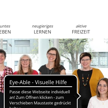
untes
neugieriges
aktive
EBEN
LERNEN
FREIZEIT
anmelden