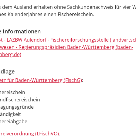
s dem Ausland erhalten ohne Sachkundenachweis für vier
nes Kalenderjahres einen Fischereischein.
e Informationen
st - LAZBW Aulendorf - Fischereiforschungsstelle (landwirtsc
iwesen - Regierungspräsidien Baden-Württemberg (baden-
mberg.de)
dlage
etz für Baden-Württemberg (FischG)
:
hereischein
endfischereischein
rsagungsgründe
tändigkeit
chereiabgabe
ereiverordnung (LFischVO)
: