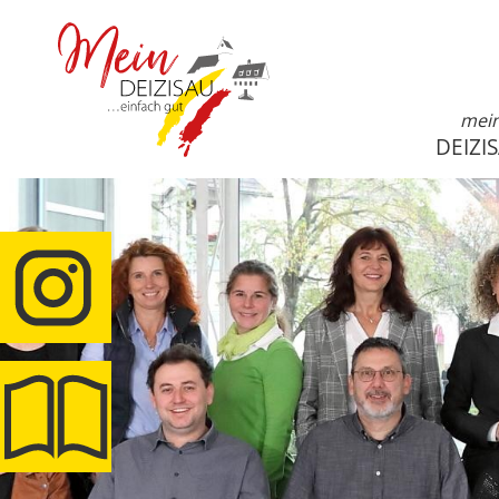
mei
DEIZI