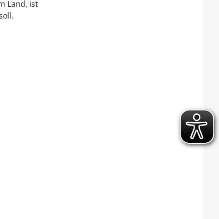
m Land, ist
oll.