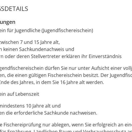
SDETAILS
zungen
ein für Jugendliche (Jugendfischereischein)
zwischen 7 und 15 Jahre alt,
n keinen Sachkundenachweis und
rn oder deren Stellvertreter erklären ihr Einverständnis
gendfischereischein dürfen Sie nur unter Aufsicht einer voll
en, die einen gültigen Fischereischein besitzt. Der Jugendfi
Ende des Jahres, in dem Sie 16 Jahre alt werden.
ein auf Lebenszeit
 mindestens 10 Jahre alt und
en die erforderliche Sachkunde nachweisen.
ie Fischereiprüfung nur ablegen, wenn Sie erfolgreich an e
 für Ernährung, Ländlichen Raum und Verbraucherschutz a