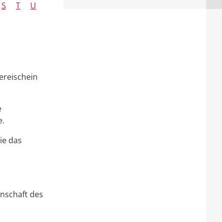
S
T
U
ereischein
e
e.
ie das
nschaft des