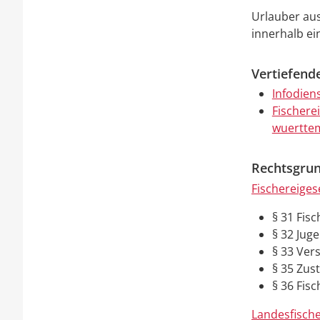
Urlauber au
innerhalb ei
Vertiefend
Infodien
Fischere
wuertte
Rechtsgrun
Fischereiges
§ 31
Fisc
§ 32 Jug
§ 33 Ve
§ 35 Zus
§ 36 Fis
Landesfisch