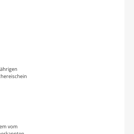
jährigen
schereischein
inem vom
nerkannten