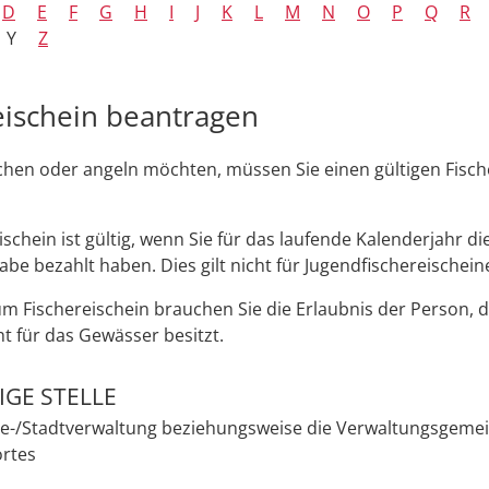
D
E
F
G
H
I
J
K
L
M
N
O
P
Q
R
Y
Z
eischein beantragen
chen oder angeln möchten, müssen Sie einen gültigen Fisch
ischein ist gültig, wenn Sie für das laufende Kalenderjahr di
abe bezahlt haben. Dies gilt nicht für Jugendfischereischein
um Fischereischein brauchen Sie die Erlaubnis der Person, d
ht für das Gewässer besitzt.
GE STELLE
e-/Stadtverwaltung beziehungsweise die Verwaltungsgemei
rtes