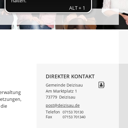
DIREKTER KONTAKT
Gemeinde Deizisau
Am Marktplatz 1
verwaltung
73779
Deizisau
setzungen,
post@deizisau.de
 die
Telefon
07153 70130
Fax
07153 701340