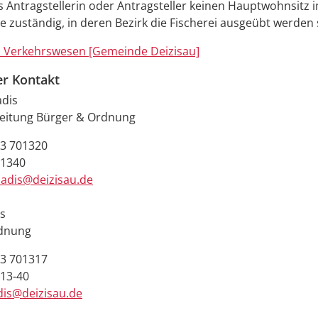
s Antragstellerin oder Antragsteller keinen Hauptwohnsitz i
 zuständig, in deren Bezirk die Fischerei ausgeübt werden s
 Verkehrswesen [Gemeinde Deizisau]
er Kontakt
adis
leitung Bürger & Ordnung
3 701320
01340
iadis@deizisau.de
is
rdnung
3 701317
13-40
dis@deizisau.de