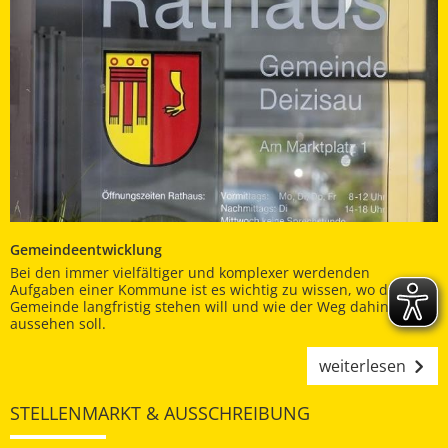
Gemeindeentwicklung
Bei den immer vielfältiger und komplexer werdenden
Aufgaben einer Kommune ist es wichtig zu wissen, wo die
Gemeinde langfristig stehen will und wie der Weg dahin
aussehen soll.
weiterlesen
STELLENMARKT & AUSSCHREIBUNG