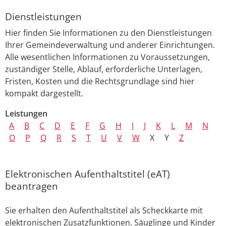
Dienstleistungen
Hier finden Sie Informationen zu den Dienstleistungen
Ihrer Gemeindeverwaltung und anderer Einrichtungen.
Alle wesentlichen Informationen zu Voraussetzungen,
zuständiger Stelle, Ablauf, erforderliche Unterlagen,
Fristen, Kosten und die Rechtsgrundlage sind hier
kompakt dargestellt.
Leistungen
A
B
C
D
E
F
G
H
I
J
K
L
M
N
O
P
Q
R
S
T
U
V
W
X
Y
Z
Elektronischen Aufenthaltstitel (eAT)
beantragen
Sie erhalten den Aufenthaltstitel als Scheckkarte mit
elektronischen Zusatzfunktionen. Säuglinge und Kinder