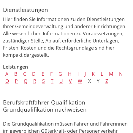
Dienstleistungen
Hier finden Sie Informationen zu den Dienstleistungen
Ihrer Gemeindeverwaltung und anderer Einrichtungen.
Alle wesentlichen Informationen zu Voraussetzungen,
zuständiger Stelle, Ablauf, erforderliche Unterlagen,
Fristen, Kosten und die Rechtsgrundlage sind hier
kompakt dargestellt.
Leistungen
A
B
C
D
E
F
G
H
I
J
K
L
M
N
O
P
Q
R
S
T
U
V
W
X
Y
Z
Berufskraftfahrer-Qualifikation -
Grundqualifikation nachweisen
Die Grundqualifikation müssen Fahrer und Fahrerinnen
im gewerblichen Güterkraft- oder Personenverkehr