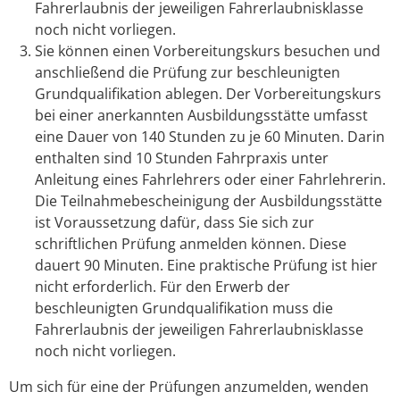
Fahrerlaubnis der jeweiligen Fahre
r
laubnisklasse
noch nicht vorliegen.
Sie können einen Vorbereitungskurs besuchen und
anschließend die Prüfung zur beschleunigten
Grundqualifikation ablegen.
Der Vorbere
i
tungskurs
bei einer anerkannten Ausbildung
s
stätte umfasst
eine Dauer von 140 Stunden zu je 60 Minuten. Darin
enthalten sind 10 Stu
n
den Fahrpraxis unter
Anleitung eines Fahrle
h
rers oder einer Fahrlehrerin.
Die Teilnahmeb
e
scheinigung der Ausbildungsstätte
ist Vorau
s
setzung dafür, dass Sie sich zur
schriftlichen Prüfung anmelden können. Diese
dauert 90 Minuten. Eine praktische Prüfung ist hier
nicht erforderlich. Für den Erwerb der
beschleuni
g
ten Grundqualifikation muss die
Fahrerlaubnis der jeweiligen Fahrerlaubnisklasse
noch nicht vorliegen.
Um sich für eine der Prüfungen anzumelden, wenden