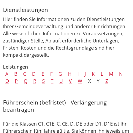
Dienstleistungen
Hier finden Sie Informationen zu den Dienstleistungen
Ihrer Gemeindeverwaltung und anderer Einrichtungen.
Alle wesentlichen Informationen zu Voraussetzungen,
zuständiger Stelle, Ablauf, erforderliche Unterlagen,
Fristen, Kosten und die Rechtsgrundlage sind hier
kompakt dargestellt.
Leistungen
A
B
C
D
E
F
G
H
I
J
K
L
M
N
O
P
Q
R
S
T
U
V
W
X
Y
Z
Führerschein (befristet) - Verlängerung
beantragen
Für die Klassen C1, C1E, C, CE, D, DE oder D1, D1E ist Ihr
Führerschein fünf Jahre gültig. Sie können ihn jeweils um