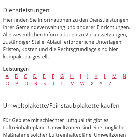
Dienstleistungen
Hier finden Sie Informationen zu den Dienstleistungen
Ihrer Gemeindeverwaltung und anderer Einrichtungen.
Alle wesentlichen Informationen zu Voraussetzungen,
zuständiger Stelle, Ablauf, erforderliche Unterlagen,
Fristen, Kosten und die Rechtsgrundlage sind hier
kompakt dargestellt.
Leistungen
A
B
C
D
E
F
G
H
I
J
K
L
M
N
O
P
Q
R
S
T
U
V
W
X
Y
Z
Umweltplakette/Feinstaubplakette kaufen
Für Gebiete mit schlechter Luftqualität gibt es
Luftreinhaltepläne. Umweltzonen sind eine mögliche
Maßnahme solcher Luftreinhaltepläne. Umweltzonen