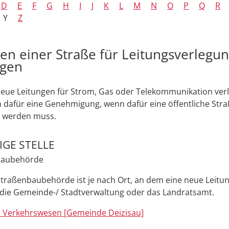
D
E
F
G
H
I
J
K
L
M
N
O
P
Q
R
Y
Z
en einer Straße für Leitungsverlegu
agen
eue Leitungen für Strom, Gas oder Telekommunikation verl
 dafür eine Genehmigung, wenn dafür eine öffentliche Str
 werden muss.
GE STELLE
baubehörde
traßenbaubehörde ist je nach Ort, an dem eine neue Leitun
 die Gemeinde-/ Stadtverwaltung oder das Landratsamt.
 Verkehrswesen [Gemeinde Deizisau]