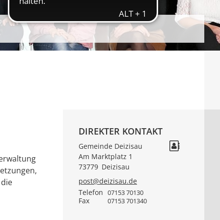
DIREKTER KONTAKT
Gemeinde Deizisau
Am Marktplatz 1
verwaltung
73779
Deizisau
setzungen,
post@deizisau.de
 die
Telefon
07153 70130
Fax
07153 701340