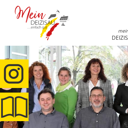
mei
DEIZI