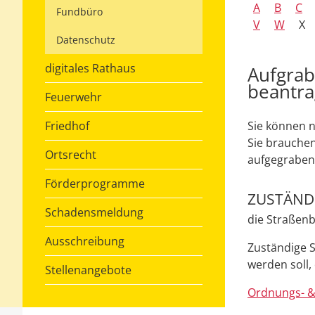
A
B
C
Fundbüro
V
W
X
Datenschutz
digitales Rathaus
Aufgrab
beantr
Feuerwehr
Friedhof
Sie können n
Sie brauchen
Ortsrecht
aufgegraben
Förderprogramme
ZUSTÄNDI
Schadensmeldung
die Straßen
Ausschreibung
Zuständige S
werden soll,
Stellenangebote
Ordnungs- &