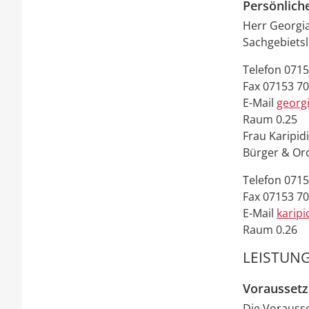
Persönlich
Herr
Georgi
Sachgebiets
Telefon
0715
Fax
07153 7
E-Mail
georg
Raum
0.25
Frau
Karipid
Bürger & O
Telefon
0715
Fax
07153 70
E-Mail
karipi
Raum
0.26
LEISTUNG
Vorausset
Die Vorauss