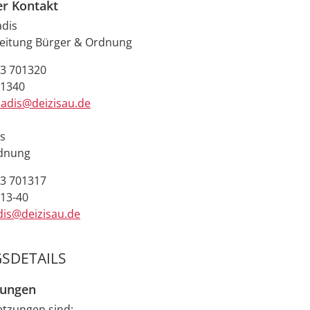
er Kontakt
adis
leitung Bürger & Ordnung
3 701320
01340
iadis@deizisau.de
is
rdnung
3 701317
13-40
dis@deizisau.de
SDETAILS
zungen
etzungen sind: