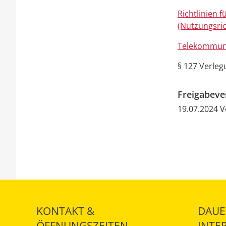
Richtlinien 
(Nutzungsric
Telekommuni
§ 127 Verle
Freigabev
19.07.2024 
KONTAKT &
DAUE
ÖFFNUNGSZEITEN
INTE