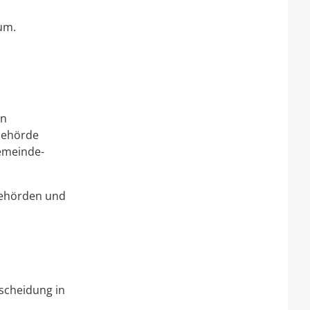
um.
en
ubehörde
e
meinde-
Behörden und
tscheidung in