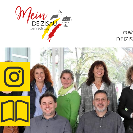
mei
DEIZI