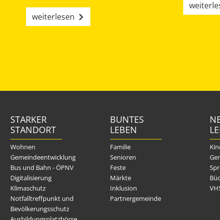
weiterl
weiterlesen
STARKER
BUNTES
NE
STANDORT
LEBEN
L
Wohnen
Familie
Kin
Gemeindeentwicklung
Senioren
Gem
Bus und Bahn - ÖPNV
Feste
Spr
Digitalisierung
Märkte
Büc
Klimaschutz
Inklusion
VH
Notfalltreffpunkt und
Partnergemeinde
Bevölkerungsschutz
Ausbildungsplatzbörse