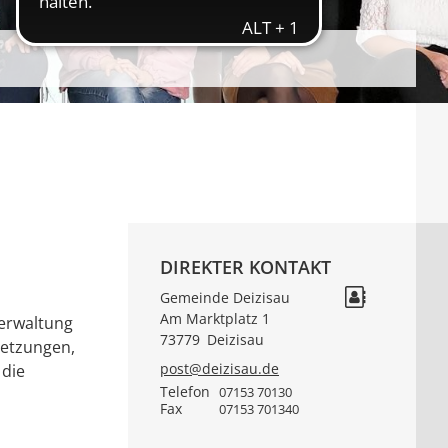
DIREKTER KONTAKT
Gemeinde Deizisau
Am Marktplatz 1
verwaltung
73779
Deizisau
setzungen,
post@deizisau.de
 die
Telefon
07153 70130
Fax
07153 701340