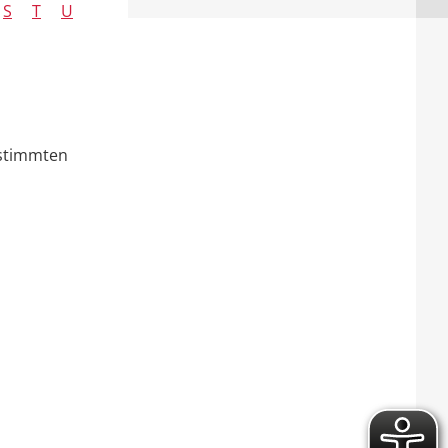
S
T
U
estimmten