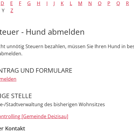
D
E
F
G
H
I
J
K
L
M
N
O
P
Q
R
Y
Z
teuer - Hund abmelden
cht unnötig Steuern bezahlen, müssen Sie Ihren Hund in b
 abmelden.
NTRAG UND FORMULARE
melden
GE STELLE
e-/Stadtverwaltung des bisherigen Wohnsitzes
ntrolling [Gemeinde Deizisau]
er Kontakt