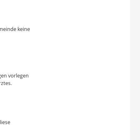
meinde keine
agen vorlegen
ztes.
diese