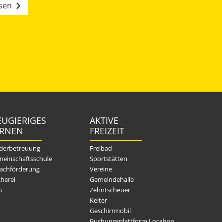
esen
UGIERIGES
AKTIVE
ERNEN
FREIZEIT
derbetreuung
Freibad
einschaftsschule
Sportstätten
achförderung
Vereine
herei
Gemeindehalle
S
Zehntscheuer
Kelter
Geschirrmobil
Buchungsplattform Locaboo