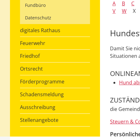
A
B
C
Fundbüro
V
W
X
Datenschutz
digitales Rathaus
Hundes
Feuerwehr
Damit Sie ni
Friedhof
Situationen
Ortsrecht
ONLINEA
Förderprogramme
Hund ab
Schadensmeldung
ZUSTÄNDI
Ausschreibung
die Gemeind
Stellenangebote
Steuern & Co
Persönlich