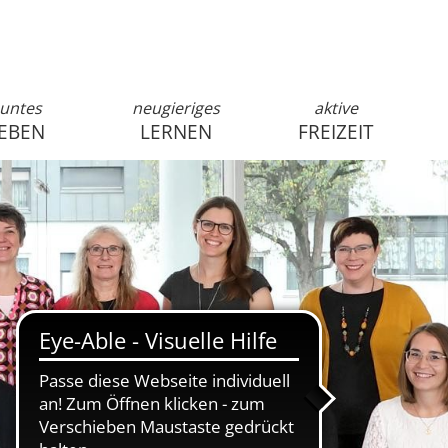
untes
neugieriges
aktive
EBEN
LERNEN
FREIZEIT
anmelden