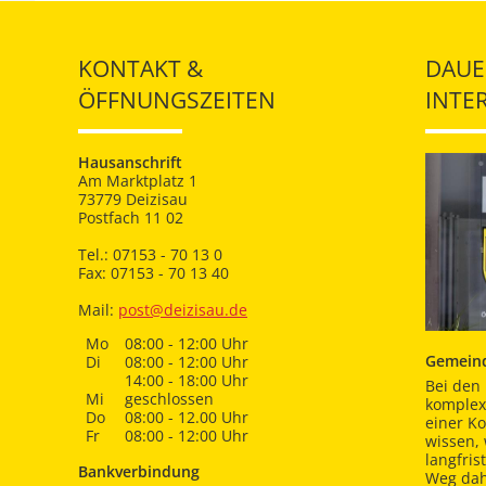
KONTAKT &
DAUE
ÖFFNUNGSZEITEN
INTE
Hausanschrift
Am Marktplatz 1
73779 Deizisau
Postfach 11 02
Tel.: 07153 - 70 13 0
Fax: 07153 - 70 13 40
Mail:
post@deizisau.de
Mo
08:00 - 12:00 Uhr
Gemeind
Di
08:00 - 12:00 Uhr
14:00 - 18:00 Uhr
Bei den 
Mi
geschlossen
komplex
Do
08:00 - 12.00 Uhr
einer K
Fr
08:00 - 12:00 Uhr
wissen,
langfris
Bankverbindung
Weg dah