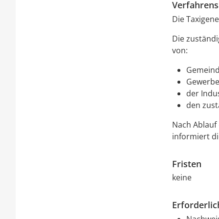
Verfahrens
Die Taxigene
Die zuständ
von:
Gemein
Gewerbe
der Indu
den zus
Nach Ablauf 
informiert d
Fristen
keine
Erforderli