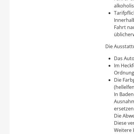
alkoholis
Tarifpfli
Innerhal
Fahrt na
übl
i
cherw
Die Ausstatt
Das Auto
Im Heckf
Ordnung
Die Farb
(hellelfe
In Baden
Ausnahm
ersetzen
Die Abw
Diese ve
We
i
tere 