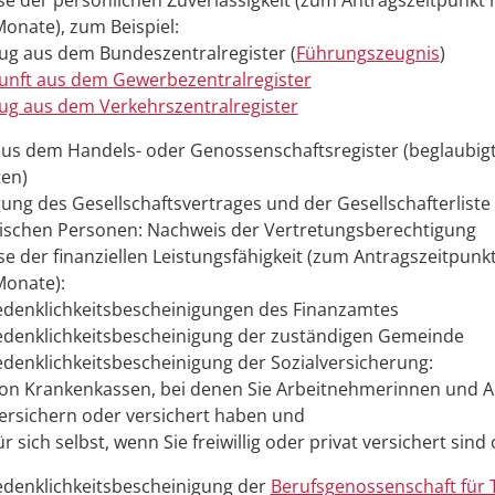
e der persönlichen Zuverlässigkeit (zum Antragszeitpunkt n
Monate), zum Beispiel:
ug aus dem Bundeszentralregister (
Führungszeugnis
)
unft aus dem Gewerbezentralregister
ug aus dem Verkehrszentralregister
us dem Handels- oder Genossenschaftsregister (beglaubig
ten)
gung des Gesellschaftsvertrages und der Gesellschafterliste
stischen Personen: Nachweis der Vertretungsberechtigung
e der finanziellen Leistungsfähigkeit (zum Antragszeitpunkt 
Monate):
denklichkeitsbescheinigungen des Finanzamtes
denklichkeitsbescheinigung der zuständigen Gemeinde
denklichkeitsbescheinigung der Sozialversicherung:
on Krankenkassen, bei denen Sie Arbeitnehmerinnen und 
ersichern oder versichert haben und
ür sich selbst, wenn Sie freiwillig oder privat versichert sin
denklichkeitsbescheinigung der
Berufsgenossenschaft für 