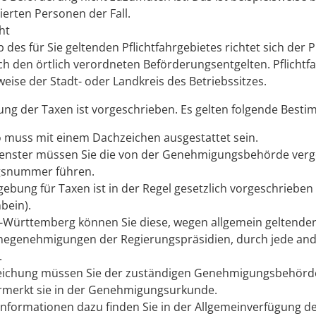
ierten Personen der Fall.
cht
b des für Sie geltenden Pflichtfahrgebietes
richtet sich der P
ch den örtlich verordneten Beförderungsentgelten. Pflichtfa
eise der Stadt- oder Landkreis des Betriebssi
t
zes
.
ung der Taxen ist vorgeschrieben.
Es gelten folgende Best
 muss mit einem Dachzeichen ausgestattet sein.
enster müssen Sie die von der Genehmigungsb
e
hörde ver
snummer führen.
gebung für Taxen ist in der Regel gesetzlich vorgeschrieben
nbein).
-Württemberg können Sie diese, wegen allgemein ge
l
tende
egenehmigungen der Regierungspräsid
i
en, durch jede an
.
eichung müssen Sie der zuständigen Genehmigungsbehörd
rmerkt sie in der Genehmigungsurkunde.
Informationen dazu finden Sie in der Allgemeinverfügung d