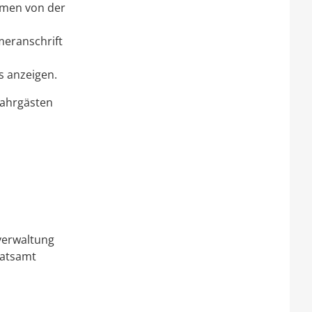
hmen von der
meranschrift
s anzeigen.
Fahrgästen
tverwaltung
ratsamt