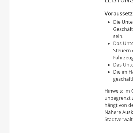
LEISTUNG
Vorausset
Die Unte
Geschäft
sein.
Das Unt
Steuern 
Fahrzeug
Das Unte
Die im H
geschäft
Hinweis:
Im 
unbegrenzt 
hängt von de
Nähere Ausku
Stadtverwalt