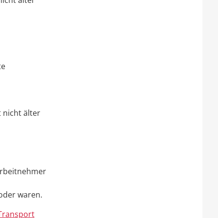
icht älter
te
nicht älter
Arbeitnehmer
d oder waren.
Transport