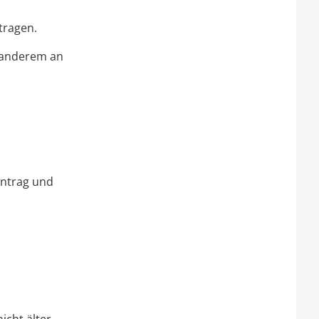
tragen.
r anderem an
Antrag und