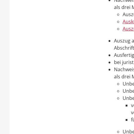
Nachweis
als drei 
Ausz
Ausk
Ausz
Auszug a
Abschrif
Ausferti
bei juri
Nachweis
als drei 
Unbe
Unbe
Unbe
v
v
f
Unbe