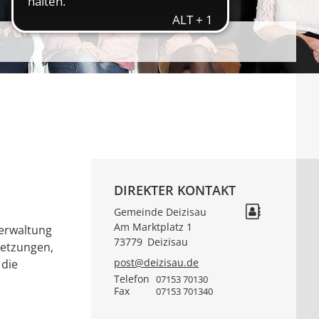
DIREKTER KONTAKT
Gemeinde Deizisau
Am Marktplatz 1
verwaltung
73779
Deizisau
setzungen,
post@deizisau.de
 die
Telefon
07153 70130
Fax
07153 701340