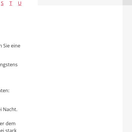
S
T
U
 Sie eine
ängstens
ten:
i Nacht.
der dem
ei stark