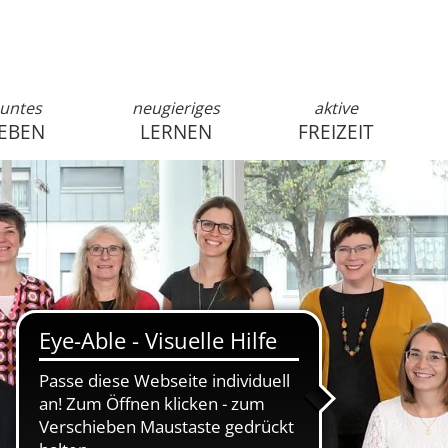
untes
neugieriges
aktive
EBEN
LERNEN
FREIZEIT
anmelden