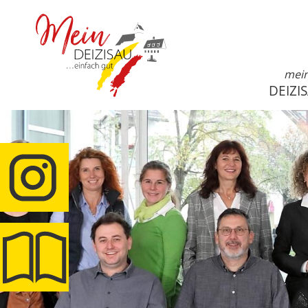
mei
DEIZI