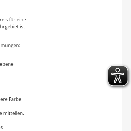
reis für eine
hrgebiet ist
immungen:
gebene
r
dere Farbe
e mitte
i
len.
es