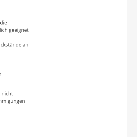
die
ich geeignet
ückstände an
n
.
 nicht
ehmigungen