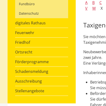
A
B
C
Fundbüro
V
W
X
Datenschutz
digitales Rathaus
Taxige
Feuerwehr
Sie möchten 
Friedhof
Taxigenehmi
Neubewerber
Ortsrecht
zwei Jahre.
Förderprogramme
Eine Verläng
Schadensmeldung
Inhaberinnen
Ausschreibung
Betriebsp
Sie müss
Stellenangebote
Beförder
Sie dürf
Fahrer d