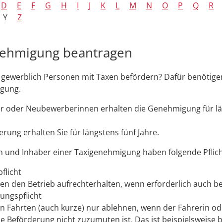
D
E
F
G
H
I
J
K
L
M
N
O
P
Q
R
Y
Z
nehmigung beantragen
gewerblich Personen mit Taxen befördern? Dafür benötigen
gung.
 oder Neubewerberinnen erhalten die Genehmigung für l
erung erhalten Sie für längstens fünf Jahre.
 und Inhaber einer Taxigenehmigung haben folgende Pflich
flicht
en den Betrieb aufrechterhalten, wenn erforderlich auch be
ungspflicht
en Fahrten (auch kurze) nur ablehnen, wenn der Fahrerin o
ie Beförderung nicht zuzum
u
ten ist. Das ist beispielsweise b