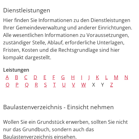
Dienstleistungen
Hier finden Sie Informationen zu den Dienstleistungen
Ihrer Gemeindeverwaltung und anderer Einrichtungen.
Alle wesentlichen Informationen zu Voraussetzungen,
zuständiger Stelle, Ablauf, erforderliche Unterlagen,
Fristen, Kosten und die Rechtsgrundlage sind hier
kompakt dargestellt.
Leistungen
A
B
C
D
E
F
G
H
I
J
K
L
M
N
O
P
Q
R
S
T
U
V
W
X
Y
Z
Baulastenverzeichnis - Einsicht nehmen
Wollen Sie ein Grundstück erwerben, sollten Sie nicht
nur das Grundbuch, sondern auch das
Baulastenverzeichnis einsehen.