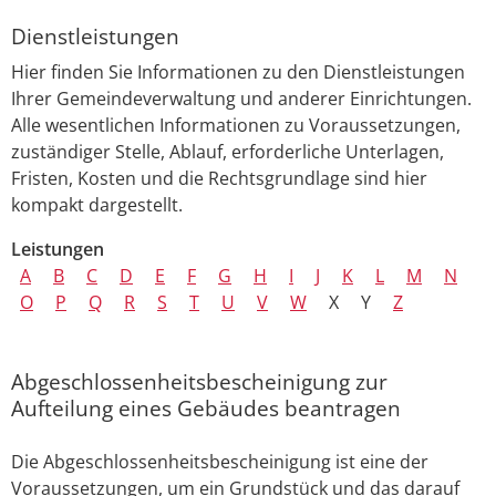
Dienstleistungen
Hier finden Sie Informationen zu den Dienstleistungen
Ihrer Gemeindeverwaltung und anderer Einrichtungen.
Alle wesentlichen Informationen zu Voraussetzungen,
zuständiger Stelle, Ablauf, erforderliche Unterlagen,
Fristen, Kosten und die Rechtsgrundlage sind hier
kompakt dargestellt.
Leistungen
A
B
C
D
E
F
G
H
I
J
K
L
M
N
O
P
Q
R
S
T
U
V
W
X
Y
Z
Abgeschlossenheitsbescheinigung zur
Aufteilung eines Gebäudes beantragen
Die Abgeschlossenheitsbescheinigung ist eine der
Voraussetzungen, um ein Grundstück und das darauf