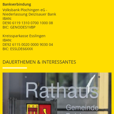
Bankverbindung
Volksbank Plochingen eG -
Niederlassung Deizisauer Bank
IBAN:
DE90 6119 1310 0700 1000 08
BIC: GENODES1VBP
Kreissparkasse Esslingen
IBAN:
DE92 6115 0020 0000 9030 04
BIC: ESSLDE66XXX
DAUERTHEMEN & INTERESSANTES