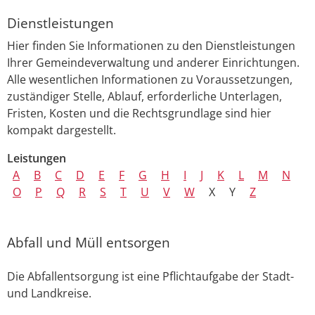
Dienstleistungen
Hier finden Sie Informationen zu den Dienstleistungen
Ihrer Gemeindeverwaltung und anderer Einrichtungen.
Alle wesentlichen Informationen zu Voraussetzungen,
zuständiger Stelle, Ablauf, erforderliche Unterlagen,
Fristen, Kosten und die Rechtsgrundlage sind hier
kompakt dargestellt.
Leistungen
A
B
C
D
E
F
G
H
I
J
K
L
M
N
O
P
Q
R
S
T
U
V
W
X
Y
Z
Abfall und Müll entsorgen
Die Abfallentsorgung ist eine Pflichtaufgabe der Stadt-
und Landkreise.