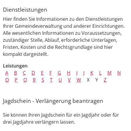
Dienstleistungen
Hier finden Sie Informationen zu den Dienstleistungen
Ihrer Gemeindeverwaltung und anderer Einrichtungen.
Alle wesentlichen Informationen zu Voraussetzungen,
zuständiger Stelle, Ablauf, erforderliche Unterlagen,
Fristen, Kosten und die Rechtsgrundlage sind hier
kompakt dargestellt.
Leistungen
A
B
C
D
E
F
G
H
I
J
K
L
M
N
O
P
Q
R
S
T
U
V
W
X
Y
Z
Jagdschein - Verlängerung beantragen
Sie können Ihren Jagdschein für ein Jagdjahr oder für
drei Jagdjahre verlängern lassen.