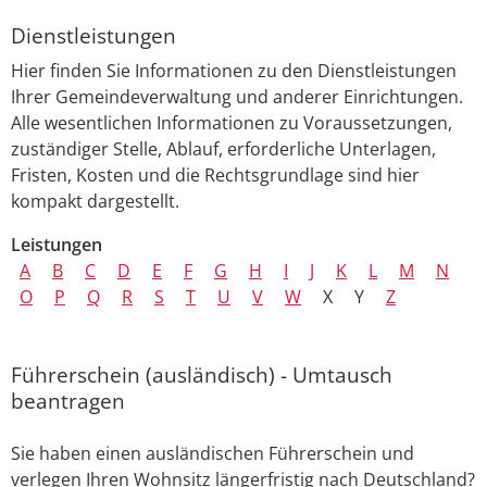
Dienstleistungen
Hier finden Sie Informationen zu den Dienstleistungen
Ihrer Gemeindeverwaltung und anderer Einrichtungen.
Alle wesentlichen Informationen zu Voraussetzungen,
zuständiger Stelle, Ablauf, erforderliche Unterlagen,
Fristen, Kosten und die Rechtsgrundlage sind hier
kompakt dargestellt.
Leistungen
A
B
C
D
E
F
G
H
I
J
K
L
M
N
O
P
Q
R
S
T
U
V
W
X
Y
Z
Führerschein (ausländisch) - Umtausch
beantragen
Sie haben einen ausländischen Führerschein und
verlegen Ihren Wohnsitz längerfristig nach Deutschland?